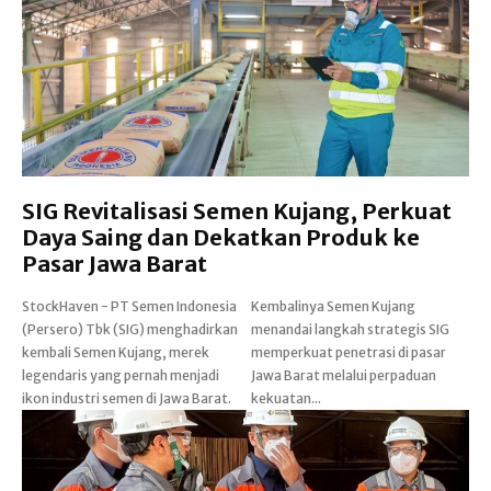
SIG Revitalisasi Semen Kujang, Perkuat
Daya Saing dan Dekatkan Produk ke
Pasar Jawa Barat
StockHaven - PT Semen Indonesia
Kembalinya Semen Kujang
(Persero) Tbk (SIG) menghadirkan
menandai langkah strategis SIG
kembali Semen Kujang, merek
memperkuat penetrasi di pasar
legendaris yang pernah menjadi
Jawa Barat melalui perpaduan
ikon industri semen di Jawa Barat.
kekuatan...