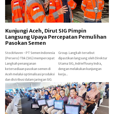
Kunjungi Aceh, Dirut SIG Pimpin
Langsung Upaya Percepatan Pemulihan
Pasokan Semen
StockHaven - PT Semen Indonesia
Group. Langkah tersebut
(Persero) Tbk (SIG) mempercepat
dipastikan langsung oleh Direktur
Langkah penanganan
Utama SIG, Indrieffouny Indra,
ketersediaan pasokan semen di
dengan melakukan kunjungan
Aceh melalui optimalisasi produksi
kerja...
dan distribusi dalam jaringan SIG