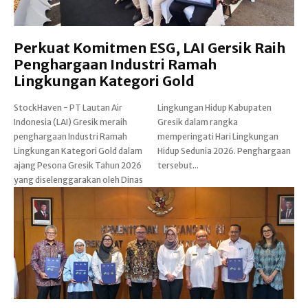
Perkuat Komitmen ESG, LAI Gersik Raih
Penghargaan Industri Ramah
Lingkungan Kategori Gold
StockHaven - PT Lautan Air
Lingkungan Hidup Kabupaten
Indonesia (LAI) Gresik meraih
Gresik dalam rangka
penghargaan Industri Ramah
memperingati Hari Lingkungan
Lingkungan Kategori Gold dalam
Hidup Sedunia 2026. Penghargaan
ajang Pesona Gresik Tahun 2026
tersebut...
yang diselenggarakan oleh Dinas