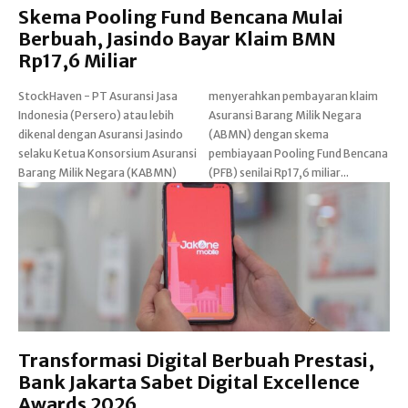
Skema Pooling Fund Bencana Mulai
Berbuah, Jasindo Bayar Klaim BMN
Rp17,6 Miliar
StockHaven - PT Asuransi Jasa
menyerahkan pembayaran klaim
Indonesia (Persero) atau lebih
Asuransi Barang Milik Negara
dikenal dengan Asuransi Jasindo
(ABMN) dengan skema
selaku Ketua Konsorsium Asuransi
pembiayaan Pooling Fund Bencana
Barang Milik Negara (KABMN)
(PFB) senilai Rp17,6 miliar...
Transformasi Digital Berbuah Prestasi,
Bank Jakarta Sabet Digital Excellence
Awards 2026