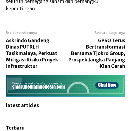
seluruh pemegang saham dan pemangku
kepentingan.
Berita sebelumnya
Berita selanjutnya
Askrindo Gandeng
GPSO Terus
Dinas PUTRLH
Bertransformasi
Tasikmalaya, Perkuat
Bersama Tjokro Group,
Mitigasi Risiko Proyek
Prospek Jangka Panjang
Infrastruktur
Kian Cerah
latest articles
Terbaru