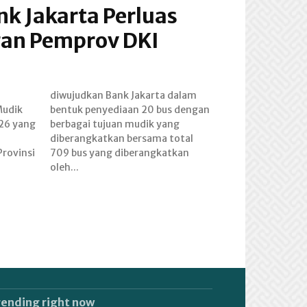
k Jakarta Perluas
gan Pemprov DKI
Mudik
engan
026 yang
k yang
rovinsi
katkan
oleh...
rending right now