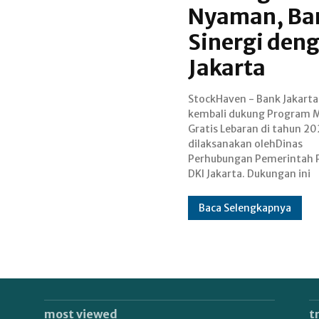
Nyaman, Ban
Sinergi den
Jakarta
StockHaven - Bank Jakarta
diwujudkan Bank Jakarta dalam
kembali dukung Program 
bentuk penyediaan 20 bus d
Gratis Lebaran di tahun 2
berbagai tujuan mudi
dilaksanakan olehDinas
diberangkatkan bersama total
Perhubungan Pemerintah P
709 bus yang diberang
DKI Jakarta. Dukungan ini
Baca Selengkapnya
most viewed
t