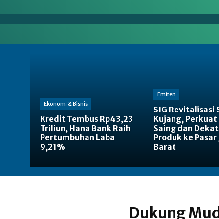
en
Energi
Makro
Manufaktur
Nasional
Emiten
Ekonomi & Bisnis
SIG Revitalisasi
Kredit Tembus Rp43,23
Kujang, Perkuat
Triliun, Hana Bank Raih
Saing dan Deka
Pertumbuhan Laba
Produk ke Pasar
9,21%
Barat
Dukung Mud