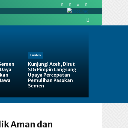
More
Pasar Modal
Politik
Emiten
 Semen
Kunjungi Aceh, Dirut
 Daya
SIG Pimpin Langsung
tkan
Upaya Percepatan
 Jawa
Pemulihan Pasokan
Semen
ik Aman dan