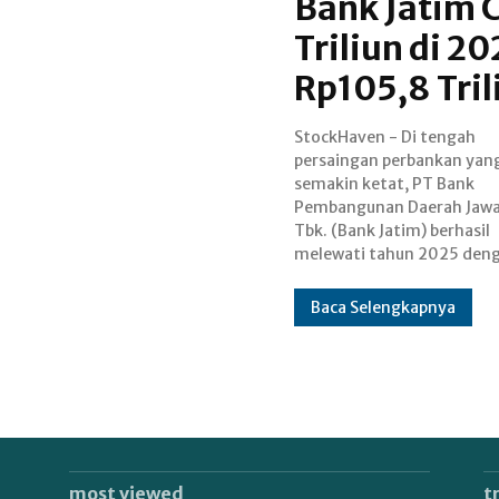
Bank Jatim 
Triliun di 2
Rp105,8 Tril
StockHaven - Di tengah
kinerja yang solid. Hal tersebut
persaingan perbankan yan
dapat dilihat dari Pemapara
semakin ketat, PT Bank
Publik Kinerja Keuangan Bank
Pembangunan Daerah Jawa
Jatim Tahun 2025 yang
Tbk. (Bank Jatim) berhasil
melewati tahun 2025 den
Baca Selengkapnya
most viewed
t