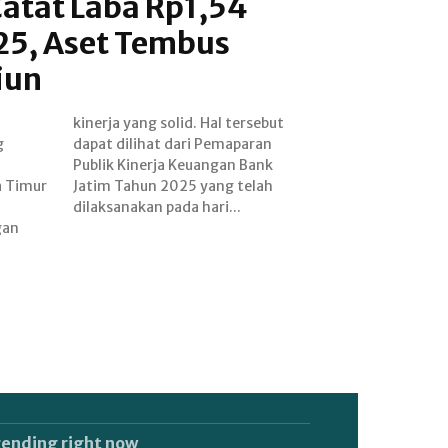
Catat Laba Rp1,54
025, Aset Tembus
iun
g
n
 Timur
 telah
dilaksanakan pada hari...
gan
rending right now