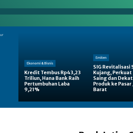
en
Energi
Makro
Manufaktur
Nasional
ur
Emiten
Ekonomi & Bisnis
SIG Revitalisasi
Kredit Tembus Rp43,23
Kujang, Perkuat
Triliun, Hana Bank Raih
Saing dan Deka
Pertumbuhan Laba
Produk ke Pasar
9,21%
Barat