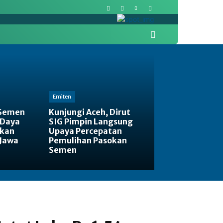
More
Pasar Modal
Politik
Emiten
 Semen
Kunjungi Aceh, Dirut
 Daya
SIG Pimpin Langsung
tkan
Upaya Percepatan
 Jawa
Pemulihan Pasokan
Semen