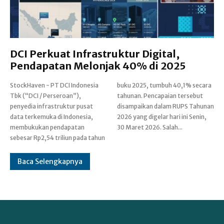
DCI Perkuat Infrastruktur Digital,
Pendapatan Melonjak 40% di 2025
StockHaven - PT DCI Indonesia
buku 2025, tumbuh 40,1% secara
Tbk (“DCI / Perseroan”),
tahunan. Pencapaian tersebut
penyedia infrastruktur pusat
disampaikan dalam RUPS Tahunan
data terkemuka di Indonesia,
2026 yang digelar hari ini Senin,
membukukan pendapatan
30 Maret 2026. Salah...
sebesar Rp2,54 triliun pada tahun
Baca Selengkapnya