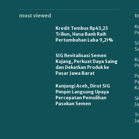
most viewed
t
Kr
Kredit Tembus Rp43,23
P
Triliun, Hana Bank Raih
Pertumbuhan Laba 9,21%
SI
S
SIG Revitalisasi Semen
K
Kujang, Perkuat Daya Saing
P
dan Dekatkan Produk ke
Pasar Jawa Barat
P
P
Kunjungi Aceh, Dirut SIG
Ka
Pimpin Langsung Upaya
Percepatan Pemulihan
S
Pasokan Semen
Ja
Tr
Ja