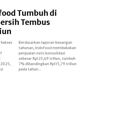
ofood Tumbuh di
Bersih Tembus
iun
 Sukses
uangan
if
si
g
h
 2025,
riliun
si
pada tahun...