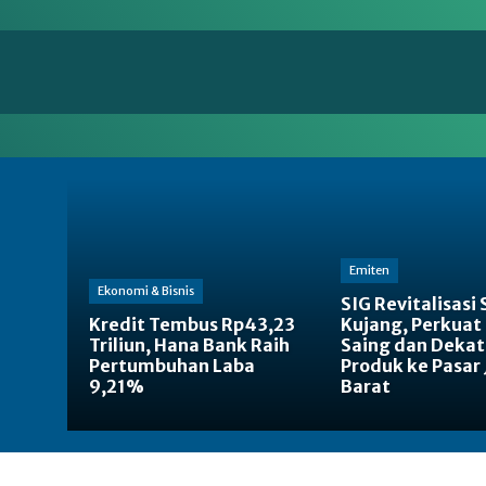
en
Energi
Makro
Manufaktur
Nasional
Emiten
Ekonomi & Bisnis
SIG Revitalisasi
Kredit Tembus Rp43,23
Kujang, Perkuat
Triliun, Hana Bank Raih
Saing dan Deka
Pertumbuhan Laba
Produk ke Pasar
9,21%
Barat