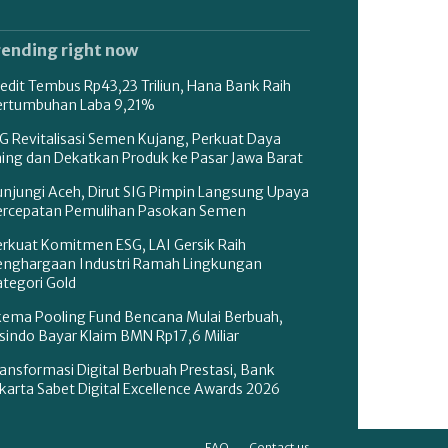
rending right now
edit Tembus Rp43,23 Triliun, Hana Bank Raih
ertumbuhan Laba 9,21%
G Revitalisasi Semen Kujang, Perkuat Daya
aing dan Dekatkan Produk ke Pasar Jawa Barat
unjungi Aceh, Dirut SIG Pimpin Langsung Upaya
ercepatan Pemulihan Pasokan Semen
erkuat Komitmen ESG, LAI Gersik Raih
enghargaan Industri Ramah Lingkungan
tegori Gold
kema Pooling Fund Bencana Mulai Berbuah,
sindo Bayar Klaim BMN Rp17,6 Miliar
ansformasi Digital Berbuah Prestasi, Bank
karta Sabet Digital Excellence Awards 2026
FAQ
Contact us