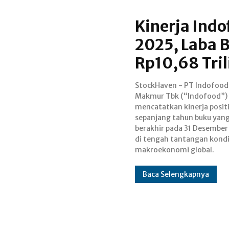
Kinerja Ind
2025, Laba 
Rp10,68 Tril
StockHaven - PT Indofood
Berdasarkan laporan ke
Makmur Tbk (“Indofood”)
tahunan, Indofood membukukan
mencatatkan kinerja posit
penjualan neto konsolida
sepanjang tahun buku yan
sebesar Rp123,49 triliun, tumbu
berakhir pada 31 Desember
7% dibandingkan Rp115,79 t
di tengah tantangan kondi
makroekonomi global.
Baca Selengkapnya