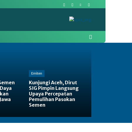
More
Pasar Modal
Politik
Emiten
 Semen
Kunjungi Aceh, Dirut
 Daya
SIG Pimpin Langsung
tkan
Upaya Percepatan
 Jawa
Pemulihan Pasokan
Semen