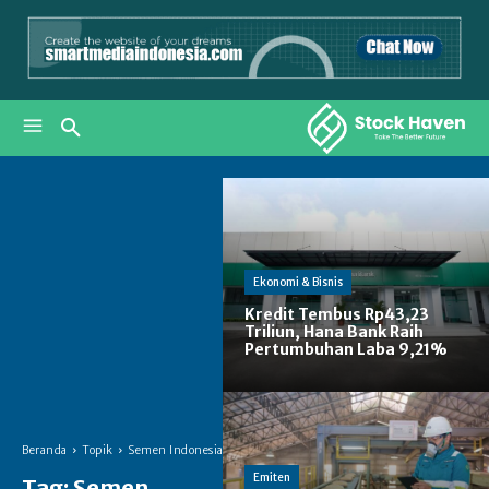
Ekonomi & Bisnis
Kredit Tembus Rp43,23
Triliun, Hana Bank Raih
Pertumbuhan Laba 9,21%
Beranda
Topik
Semen Indonesia
Emiten
Tag:
Semen