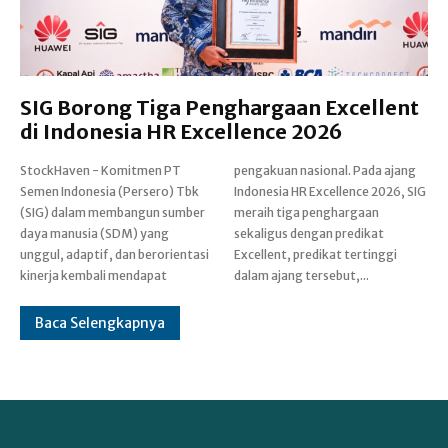
SIG Borong Tiga Penghargaan Excellent
di Indonesia HR Excellence 2026
StockHaven - Komitmen PT
pengakuan nasional. Pada ajang
Semen Indonesia (Persero) Tbk
Indonesia HR Excellence 2026, SIG
(SIG) dalam membangun sumber
meraih tiga penghargaan
daya manusia (SDM) yang
sekaligus dengan predikat
unggul, adaptif, dan berorientasi
Excellent, predikat tertinggi
kinerja kembali mendapat
dalam ajang tersebut,...
Baca Selengkapnya