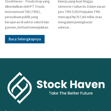
StockHaven - Trisula Grup yang
kinerja yang kuat hingga
dikendalikan oleh PT Trisula
Semester I tahun ini. Dalam siaran
International Tbk (TRIS),
pers TRIS (1/8) Penjualan TRIS
perusahaan publik yang
mencapai Rp767,86 miliar atau
beroperasi di sektor tekstil dan
mengalami peningkatan
garmen, berhasil menunjukkan
sebesar...
Baca Selengkapnya