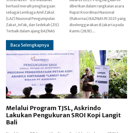
berhasil meraih penghargaan
diberikan dalam rangkaian acara
sebagai Lembaga Amil Zakat
Rapat Koordinasi Nasional
(LAZ) Nasional Pengumpulan
(Rakornas) BAZNAS RI 2025 yang
Zakat, Infak, dan Sedekah (ZIS)
diselenggarakan di Jakarta pada
Terbaik dalam ajang BAZNAS
Kamis (28/8)....
Baca Selengkapnya
Melalui Program TJSL, Askrindo
Lakukan Pengukuran SROI Kopi Langit
Bali