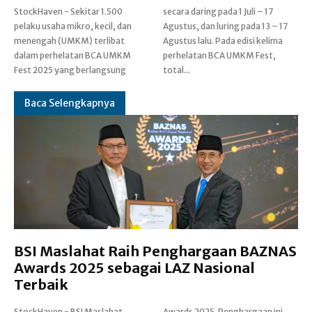
StockHaven - Sekitar 1.500
secara daring pada 1 Juli – 17
pelaku usaha mikro, kecil, dan
Agustus, dan luring pada 13 – 17
menengah (UMKM) terlibat
Agustus lalu. Pada edisi kelima
dalam perhelatan BCA UMKM
perhelatan BCA UMKM Fest,
Fest 2025 yang berlangsung
total...
Baca Selengkapnya
BSI Maslahat Raih Penghargaan BAZNAS
Awards 2025 sebagai LAZ Nasional
Terbaik
StockHaven - BSI Maslahat
Awards 2025. Penghargaan ini