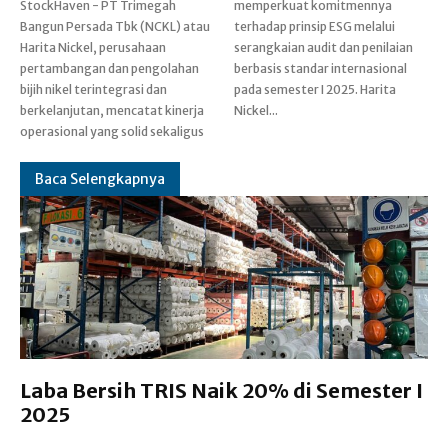
StockHaven - PT Trimegah
memperkuat komitmennya
Bangun Persada Tbk (NCKL) atau
terhadap prinsip ESG melalui
Harita Nickel, perusahaan
serangkaian audit dan penilaian
pertambangan dan pengolahan
berbasis standar internasional
bijih nikel terintegrasi dan
pada semester I 2025. Harita
berkelanjutan, mencatat kinerja
Nickel...
operasional yang solid sekaligus
Baca Selengkapnya
Laba Bersih TRIS Naik 20% di Semester I
2025