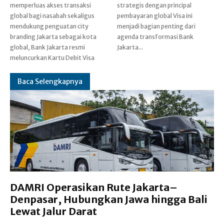
memperluas akses transaksi
strategis dengan principal
global bagi nasabah sekaligus
pembayaran global Visa ini
mendukung penguatan city
menjadi bagian penting dari
branding Jakarta sebagai kota
agenda transformasi Bank
global, Bank Jakarta resmi
Jakarta...
meluncurkan Kartu Debit Visa
Baca Selengkapnya
DAMRI Operasikan Rute Jakarta–
Denpasar, Hubungkan Jawa hingga Bali
Lewat Jalur Darat