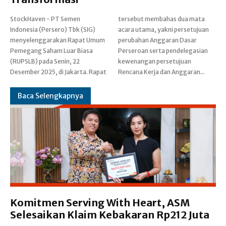
StockHaven - PT Semen
tersebut membahas dua mata
Indonesia (Persero) Tbk (SIG)
acara utama, yakni persetujuan
menyelenggarakan Rapat Umum
perubahan Anggaran Dasar
Pemegang Saham Luar Biasa
Perseroan serta pendelegasian
(RUPSLB) pada Senin, 22
kewenangan persetujuan
Desember 2025, di Jakarta. Rapat
Rencana Kerja dan Anggaran...
Baca Selengkapnya
Komitmen Serving With Heart, ASM
Selesaikan Klaim Kebakaran Rp212 Juta