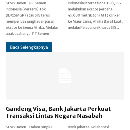
StockHaven - PT Semen
Indonesia International (SII), SIG
Indonesia (Persero) Tbk
melakukan ekspor perdana
(IDX:SMGR) atau SIG terus
45.000 metrik ton (MT) klinker
memperluas jangkauan pasar
ke Mauritania, Afrika Barat Laut,
ekspor ke Benua Afrika. Melalui
melalui Pelabuhan Khusus SIG...
anak usahanya, PT Semen
Baca Selengkapnya
Gandeng Visa, Bank Jakarta Perkuat
Transaksi Lintas Negara Nasabah
StockHaven - Dalam rangka
Bank Jakarta. Kolaborasi