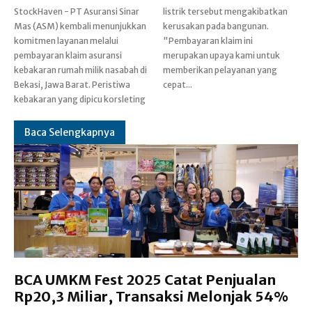
StockHaven - PT Asuransi Sinar
listrik tersebut mengakibatkan
Mas (ASM) kembali menunjukkan
kerusakan pada bangunan.
komitmen layanan melalui
"Pembayaran klaim ini
pembayaran klaim asuransi
merupakan upaya kami untuk
kebakaran rumah milik nasabah di
memberikan pelayanan yang
Bekasi, Jawa Barat. Peristiwa
cepat...
kebakaran yang dipicu korsleting
Baca Selengkapnya
BCA UMKM Fest 2025 Catat Penjualan
Rp20,3 Miliar, Transaksi Melonjak 54%