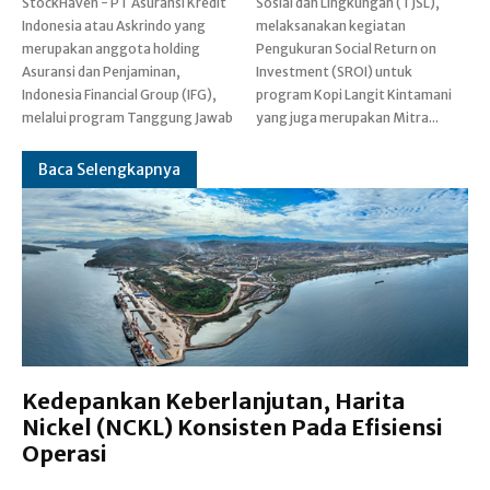
StockHaven - PT Asuransi Kredit
Sosial dan Lingkungan (TJSL),
Indonesia atau Askrindo yang
melaksanakan kegiatan
merupakan anggota holding
Pengukuran Social Return on
Asuransi dan Penjaminan,
Investment (SROI) untuk
Indonesia Financial Group (IFG),
program Kopi Langit Kintamani
melalui program Tanggung Jawab
yang juga merupakan Mitra...
Baca Selengkapnya
Kedepankan Keberlanjutan, Harita
Nickel (NCKL) Konsisten Pada Efisiensi
Operasi