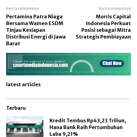
Berita sebelumnya
Berita selanjutnya
Pertamina Patra Niaga
Morris Capital
Bersama Wamen ESDM
Indonesia Perkuat
Tinjau Kesiapan
Posisi sebagai Mitra
Distribusi Energi di Jawa
Strategis Pembiayaan
Barat
latest articles
Terbaru
Kredit Tembus Rp43,23 Triliun,
Hana Bank Raih Pertumbuhan
Laba 9,21%