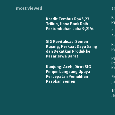
most viewed
t
Kr
Kredit Tembus Rp43,23
P
Triliun, Hana Bank Raih
Pertumbuhan Laba 9,21%
SI
S
SIG Revitalisasi Semen
K
Kujang, Perkuat Daya Saing
P
dan Dekatkan Produk ke
Pasar Jawa Barat
P
P
Kunjungi Aceh, Dirut SIG
Ka
Pimpin Langsung Upaya
Percepatan Pemulihan
S
Pasokan Semen
Ja
Tr
Ja