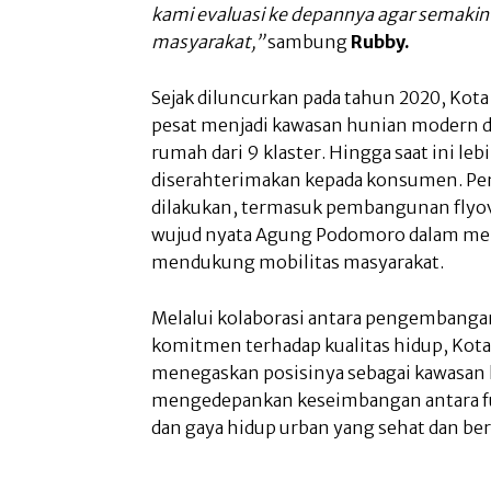
kami evaluasi ke depannya agar semaki
masyarakat,”
sambung
Rubby.
Sejak diluncurkan pada tahun 2020, Ko
pesat menjadi kawasan hunian modern de
rumah dari 9 klaster. Hingga saat ini leb
diserahterimakan kepada konsumen. Pen
dilakukan, termasuk pembangunan flyove
wujud nyata Agung Podomoro dalam me
mendukung mobilitas masyarakat.
Melalui kolaborasi antara pengembangan 
komitmen terhadap kualitas hidup, Kot
menegaskan posisinya sebagai kawasan
mengedepankan keseimbangan antara fun
dan gaya hidup urban yang sehat dan ber