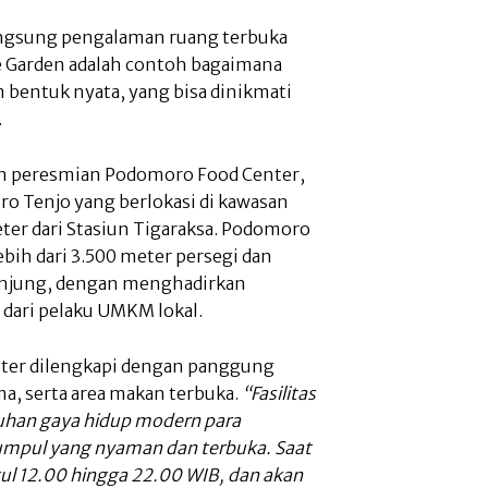
angsung pengalaman ruang terbuka
ke Garden adalah contoh bagaimana
 bentuk nyata, yang bisa dinikmati
.
gan peresmian Podomoro Food Center,
oro Tenjo yang berlokasi di kawasan
eter dari Stasiun Tigaraksa. Podomoro
lebih dari 3.500 meter persegi dan
jung, dengan menghadirkan
dari pelaku UMKM lokal.
ter dilengkapi dengan panggung
a, serta area makan terbuka.
“Fasilitas
uhan gaya hidup modern para
kumpul yang nyaman dan terbuka. Saat
kul 12.00 hingga 22.00 WIB, dan akan