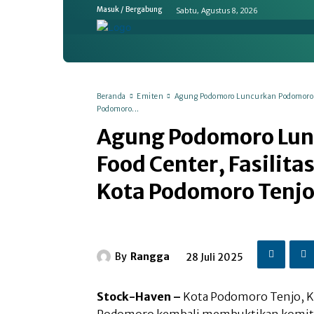
Sabtu, Agustus 8, 2026
Masuk / Bergabung
Home
Ekonomi & Bisnis
Emit
Beranda
Emiten
Agung Podomoro Luncurkan Podomoro Fo
Podomoro...
Agung Podomoro Lun
Food Center, Fasilita
Kota Podomoro Tenjo
By
Rangga
28 Juli 2025
Stock-Haven –
Kota Podomoro Tenjo, K
Podomoro kembali membuktikan komit