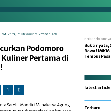
en
Energi
Makro
Manufaktur
Nasional
od Center, Fasilitas Kuliner Pertama di Kota
Berita sebelumnya
Bukti nyata, 
curkan Podomoro
Bawa UMKM
s Kuliner Pertama di
Tembus Pasar
!
latest article
ota Satelit Mandiri Mahakarya Agung
Terbaru
mennya untuk menciptakan kawasan