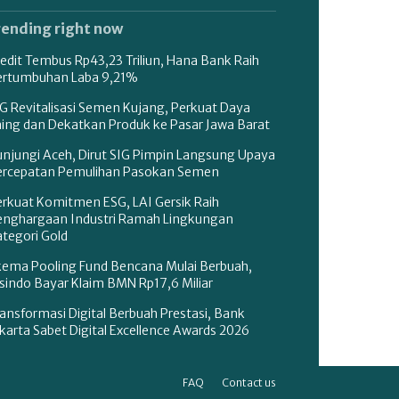
rending right now
edit Tembus Rp43,23 Triliun, Hana Bank Raih
ertumbuhan Laba 9,21%
G Revitalisasi Semen Kujang, Perkuat Daya
aing dan Dekatkan Produk ke Pasar Jawa Barat
unjungi Aceh, Dirut SIG Pimpin Langsung Upaya
ercepatan Pemulihan Pasokan Semen
erkuat Komitmen ESG, LAI Gersik Raih
enghargaan Industri Ramah Lingkungan
tegori Gold
kema Pooling Fund Bencana Mulai Berbuah,
sindo Bayar Klaim BMN Rp17,6 Miliar
ansformasi Digital Berbuah Prestasi, Bank
karta Sabet Digital Excellence Awards 2026
FAQ
Contact us