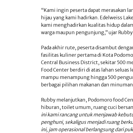
“Kami ingin peserta dapat merasakan l
hijau yang kami hadirkan. Edelweiss La
kami menghadirkan kualitas hidup dalam
warga maupun pengunjung,” ujar Rubby
Pada akhir rute, peserta disambut den
fasilitas kuliner pertama di Kota Podom
Central Business District, sekitar 500 m
Food Center berdiri di atas lahan seluas 
mampu menampung hingga 500 pengun
berbagai pilihan makanan dan minuman 
Rubby melanjutkan, Podomoro food Cen
hiburan, toilet umum, ruang cuci bersam
ini kami rancang untuk menjawab kebut
penghuni, sekaligus menjadi ruang ber
ini, jam operasional berlangsung dari pu