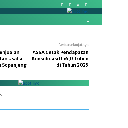
More
Pasar Modal
Politik
Berita selanjutnya
enjualan
ASSA Cetak Pendapatan
tan Usaha
Konsolidasi Rp6,0 Triliun
un Sepanjang
di Tahun 2025
s