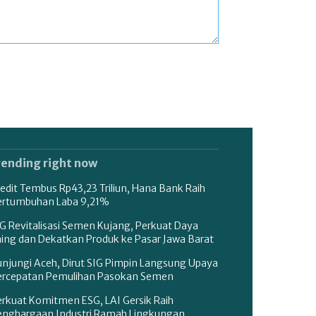
rending right now
edit Tembus Rp43,23 Triliun, Hana Bank Raih
ertumbuhan Laba 9,21%
G Revitalisasi Semen Kujang, Perkuat Daya
aing dan Dekatkan Produk ke Pasar Jawa Barat
unjungi Aceh, Dirut SIG Pimpin Langsung Upaya
ercepatan Pemulihan Pasokan Semen
erkuat Komitmen ESG, LAI Gersik Raih
enghargaan Industri Ramah Lingkungan