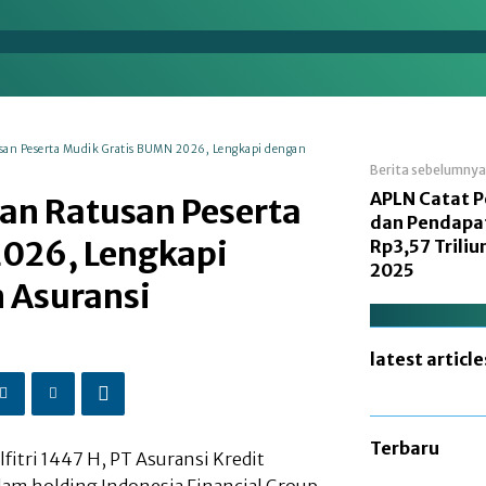
en
Energi
Makro
Manufaktur
Nasional
san Peserta Mudik Gratis BUMN 2026, Lengkapi dengan
Berita sebelumnya
APLN Catat P
an Ratusan Peserta
dan Pendapa
026, Lengkapi
Rp3,57 Trili
2025
 Asuransi
latest article
Terbaru
itri 1447 H, PT Asuransi Kredit
lam holding Indonesia Financial Group