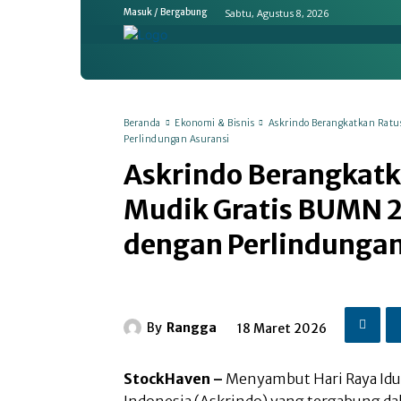
Sabtu, Agustus 8, 2026
Masuk / Bergabung
Home
Ekonomi & Bisnis
Emit
Beranda
Ekonomi & Bisnis
Askrindo Berangkatkan Ratu
Perlindungan Asuransi
Askrindo Berangkatk
Mudik Gratis BUMN 2
dengan Perlindungan
By
Rangga
18 Maret 2026
StockHaven –
Menyambut Hari Raya Idulf
Indonesia (Askrindo) yang tergabung da