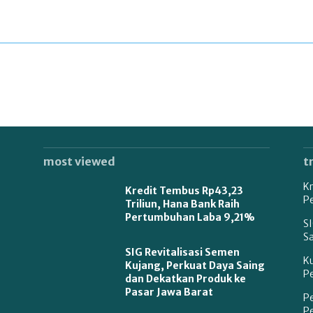
most viewed
t
Kr
Kredit Tembus Rp43,23
P
Triliun, Hana Bank Raih
Pertumbuhan Laba 9,21%
SI
S
SIG Revitalisasi Semen
K
Kujang, Perkuat Daya Saing
P
dan Dekatkan Produk ke
Pasar Jawa Barat
P
P