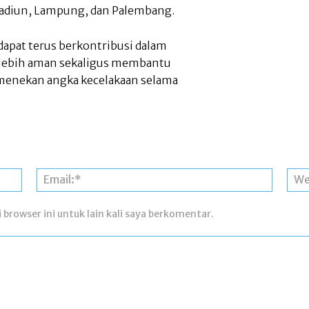
 Madiun, Lampung, dan Palembang.
dapat terus berkontribusi dalam
lebih aman sekaligus membantu
 menekan angka kecelakaan selama
Nama:*
Email:*
 browser ini untuk lain kali saya berkomentar.