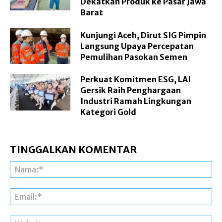
Dekatkan Produk ke Pasar Jawa
Barat
Kunjungi Aceh, Dirut SIG Pimpin
Langsung Upaya Percepatan
Pemulihan Pasokan Semen
Perkuat Komitmen ESG, LAI
Gersik Raih Penghargaan
Industri Ramah Lingkungan
Kategori Gold
TINGGALKAN KOMENTAR
Na
Ema
Web