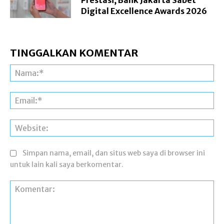
Digital Excellence Awards 2026
TINGGALKAN KOMENTAR
Na
Ema
Web
Simpan nama, email, dan situs web saya di browser ini
untuk lain kali saya berkomentar.