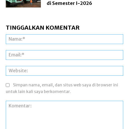
di Semester I-2026
TINGGALKAN KOMENTAR
Na
Ema
Web
Simpan nama, email, dan situs web saya di browser ini
untuk lain kali saya berkomentar.