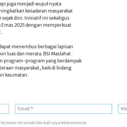
api juga menjadi wujud nyata
eningkatkan kesadaran masyarakat
jak dini. Inisiatif ini sekaligus
ia Emas 2025 dengan memperkuat
.
i dapat menembus berbagai lapisan
n luas dan merata. BSI Maslahat
an program-program yang berdampak
eraan masyarakat, baik di bidang
un keumatan.
Nama:*
Email:*
 browser ini untuk lain kali saya berkomentar.