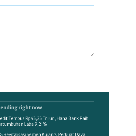
rending right now
edit Tembus Rp43,23 Triliun, Hana Bank Raih
ertumbuhan Laba 9,21%
G Revitalisasi Semen Kujang, Perkuat Daya