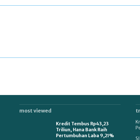
most viewed
t
Kr
Kredit Tembus Rp43,23
P
Triliun, Hana Bank Raih
Pertumbuhan Laba 9,21%
SI