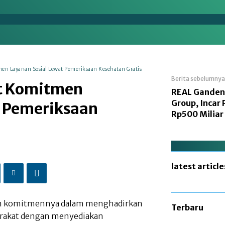
en
Energi
Makro
Manufaktur
Nasional
en Layanan Sosial Lewat Pemeriksaan Kesehatan Gratis
Berita sebelumnya
at Komitmen
REAL Ganden
Group, Incar
t Pemeriksaan
Rp500 Miliar
latest article
n komitmennya dalam menghadirkan
Terbaru
yarakat dengan menyediakan