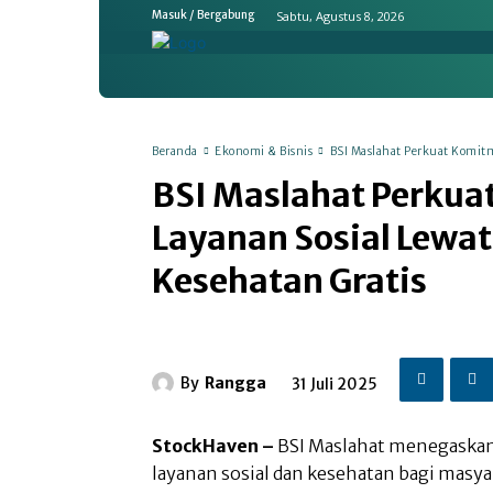
Sabtu, Agustus 8, 2026
Masuk / Bergabung
Home
Ekonomi & Bisnis
Emit
Beranda
Ekonomi & Bisnis
BSI Maslahat Perkuat Komitm
BSI Maslahat Perku
Layanan Sosial Lewa
Kesehatan Gratis
By
Rangga
31 Juli 2025
StockHaven –
BSI Maslahat menegaska
layanan sosial dan kesehatan bagi mas