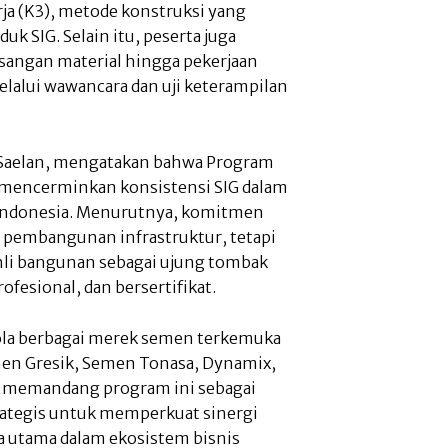
ja (K3), metode konstruksi yang
uk SIG. Selain itu, peserta juga
angan material hingga pekerjaan
melalui wawancara dan uji keterampilan
y Saelan, mengatakan bahwa Program
n mencerminkan konsistensi SIG dalam
ndonesia. Menurutnya, komitmen
i pembangunan infrastruktur, tetapi
hli bangunan sebagai ujung tombak
fesional, dan bersertifikat.
la berbagai merek semen terkemuka
men Gresik, Semen Tonasa, Dynamix,
G memandang program ini sebagai
rategis untuk memperkuat sinergi
a utama dalam ekosistem bisnis