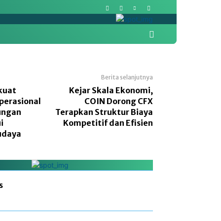
More
Pasar Modal
Politik
Berita selanjutnya
kuat
Kejar Skala Ekonomi,
perasional
COIN Dorong CFX
ungan
Terapkan Struktur Biaya
i
Kompetitif dan Efisien
udaya
s