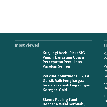
most viewed
t
Kunjungi Aceh, Dirut SIG
K
Pimpin Langsung Upaya
P
Percepatan Pemulihan
Pasokan Semen
P
P
Ka
Perkuat Komitmen ESG, LAI
Gersik Raih Penghargaan
S
Industri Ramah Lingkungan
Ja
Kategori Gold
Tr
Skema Pooling Fund
Ja
Bencana Mulai Berbuah,