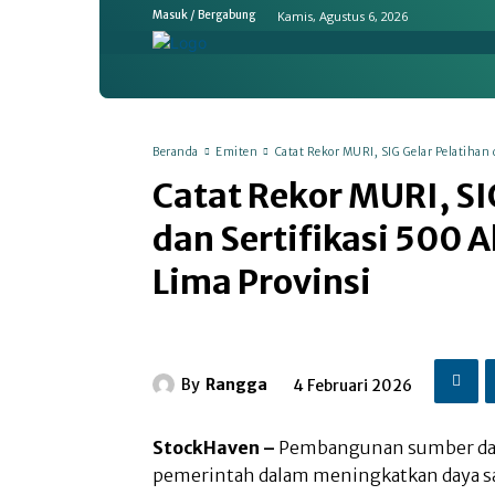
Kamis, Agustus 6, 2026
Masuk / Bergabung
Home
Ekonomi & Bisnis
Emit
Beranda
Emiten
Catat Rekor MURI, SIG Gelar Pelatihan 
Catat Rekor MURI, SI
dan Sertifikasi 500 
Lima Provinsi
By
Rangga
4 Februari 2026
StockHaven –
Pembangunan sumber day
pemerintah dalam meningkatkan daya s