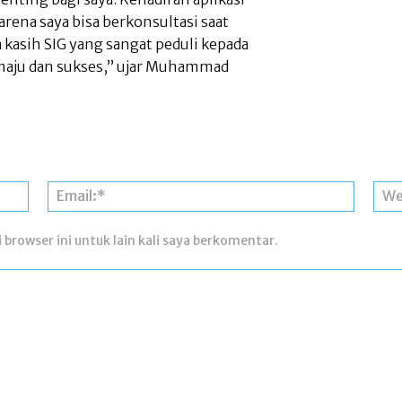
ena saya bisa berkonsultasi saat
kasih SIG yang sangat peduli kepada
maju dan sukses,” ujar Muhammad
Nama:*
Email:*
 browser ini untuk lain kali saya berkomentar.