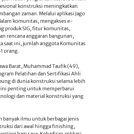
fesional konstruksi meningkatkan
mbangan zaman. Melalui aplikasi Jago
dalam komunitas, mengakses e-
og produk SIG, fitur komunitas,
ngan rencana anggaran bangunan,
a saat ini, jumlah anggota Komunitas
1 orang.
 Jawa Barat, Muhammad Taufik (49),
ram Pelatihan dan Sertifikasi Ahli
ung di dunia konstruksi selama lebih
an ini penting untuk memperbarui
ologi dan material konstruksi yang
an banyak ilmu untuk berbagai jenis
uksi dari awal hingga finishing,
enting bagi saya. Kehadiran aplikasi