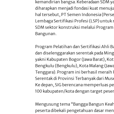
kemandirian bangsa. Keberadaan SDM yan
diharapkan menjadi fondasi kuat menuju
hal tersebut, PT Semen Indonesia (Perse
Lembaga Sertifikasi Profesi (LSP) unt
SDM sektor konstruksi melalui Program P
Bangunan.
Program Pelatihan dan Sertifikasi Ahli B
dan diselenggarakan serentak pada Ming
yakni Kabupaten Bogor (Jawa Barat), Ko
Bengkulu (Bengkulu), Kota Malang (Jawa
Tenggara). Program ini berhasil merai
Serentak di Provinsi Terbanyak dari Mu
Ke depan, SIG berencana memperluas pel
100 kabupaten/kota dengan target pesert
Mengusung tema “Bangga Bangun Keahli
peserta dibekali pengetahuan dasar me