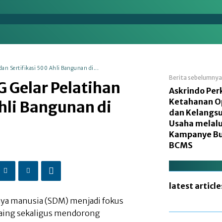
en
Energi
Makro
Manufaktur
Nasional
dan Sertifikasi 500 Ahli Bangunan di...
Berita sebelumnya
G Gelar Pelatihan
Askrindo Per
Ketahanan O
Ahli Bangunan di
dan Kelangs
Usaha melalu
Kampanye B
BCMS
latest article
a manusia (SDM) menjadi fokus
aing sekaligus mendorong