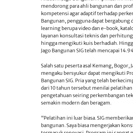
mendorong para ahli bangunan dan pro
kompetensi agar adaptif terhadap perke
Bangunan, pengguna dapat bergabung 
learning berupa video dan e-book, katal
layanan konsultasi teknis dan perhitu
hingga mengikuti kuis berhadiah. Hingg
Jago Bangunan SIG telah mencapai 14.94
Salah satu peserta asal Kemang, Bogor,
mengaku bersyukur dapat mengikuti Prog
Bangunan SIG. Pria yang telah berkecimp
dari 10 tahun tersebut menilai pelatih
pengetahuan seiring perkembangan tekn
semakin modern dan beragam.
“Pelatihan ini luar biasa. SIG memberik
bangunan. Saya biasa mengerjakan konstr
termasuk renovasi. Program ini sangat p