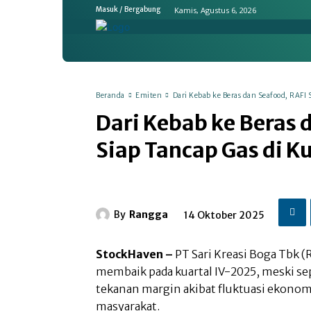
Kamis, Agustus 6, 2026
Masuk / Bergabung
Home
Ekonomi & Bisnis
Emit
Beranda
Emiten
Dari Kebab ke Beras dan Seafood, RAFI S
Dari Kebab ke Beras 
Siap Tancap Gas di K
By
Rangga
14 Oktober 2025
StockHaven –
PT Sari Kreasi Boga Tbk (
membaik pada kuartal IV-2025, meski s
tekanan margin akibat fluktuasi ekonom
masyarakat.