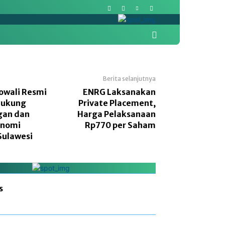
More
Pasar Modal
Politik
Berita selanjutnya
owali Resmi
ENRG Laksanakan
Dukung
Private Placement,
gan dan
Harga Pelaksanaan
onomi
Rp770 per Saham
Sulawesi
s