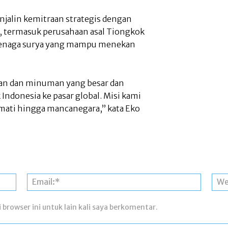
jalin kemitraan strategis dengan
, termasuk perusahaan asal Tiongkok
tenaga surya yang mampu menekan
an dan minuman yang besar dan
donesia ke pasar global. Misi kami
kmati hingga mancanegara,” kata Eko
Nama:*
Email:*
 browser ini untuk lain kali saya berkomentar.