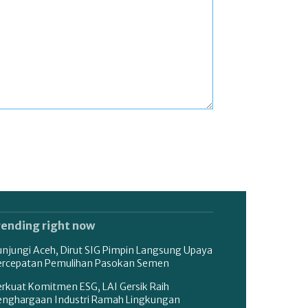
rending right now
unjungi Aceh, Dirut SIG Pimpin Langsung Upaya
ercepatan Pemulihan Pasokan Semen
erkuat Komitmen ESG, LAI Gersik Raih
enghargaan Industri Ramah Lingkungan