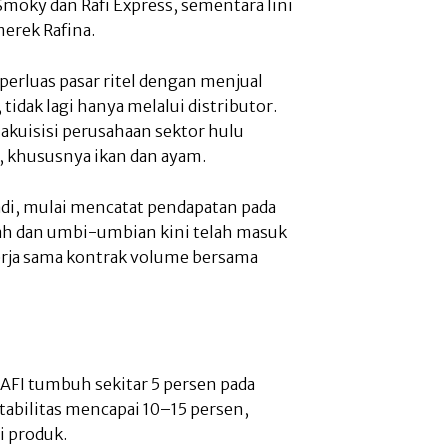
Smoky dan Rafi Express, sementara lini
erek Rafina.
perluas pasar ritel dengan menjual
idak lagi hanya melalui distributor.
 akuisisi perusahaan sektor hulu
 khususnya ikan dan ayam.
adi, mulai mencatat pendapatan pada
ah dan umbi-umbian kini telah masuk
erja sama kontrak volume bersama
FI tumbuh sekitar 5 persen pada
tabilitas mencapai 10–15 persen,
si produk.