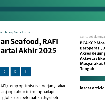
en
Energi
Makro
Manufaktur
Nasional
iap Tancap Gas di Kuartal...
Berita sebelumnya
dan Seafood, RAFI
BCA KCP Mor
Beroperasi, 
uartal Akhir 2025
Akses Keuan
Aktivitas Ek
Masyarakat 
Tengah
RAFI) tetap optimistis kinerjanya akan
latest article
epanjang tahun ini menghadapi
i global dan pelemahan daya beli