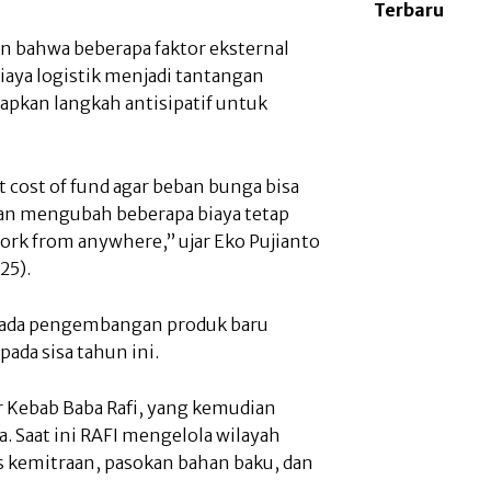
Terbaru
n bahwa beberapa faktor eksternal
iaya logistik menjadi tantangan
pkan langkah antisipatif untuk
 cost of fund agar beban bunga bisa
gan mengubah beberapa biaya tetap
ork from anywhere,” ujar Eko Pujianto
25).
s pada pengembangan produk baru
da sisa tahun ini.
er Kebab Baba Rafi, yang kemudian
. Saat ini RAFI mengelola wilayah
s kemitraan, pasokan bahan baku, dan