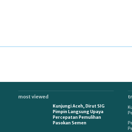
most viewed
t
Kunjungi Aceh, Dirut SIG
K
Pimpin Langsung Upaya
P
Percepatan Pemulihan
Pasokan Semen
P
P