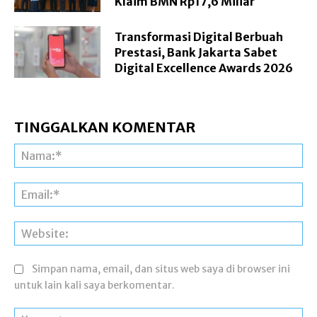
Klaim BMN Rp17,6 Miliar
Transformasi Digital Berbuah
Prestasi, Bank Jakarta Sabet
Digital Excellence Awards 2026
TINGGALKAN KOMENTAR
Na
Ema
Web
Simpan nama, email, dan situs web saya di browser ini
untuk lain kali saya berkomentar.