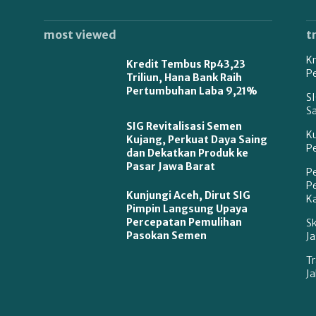
most viewed
t
Kr
Kredit Tembus Rp43,23
P
Triliun, Hana Bank Raih
Pertumbuhan Laba 9,21%
SI
S
SIG Revitalisasi Semen
K
Kujang, Perkuat Daya Saing
P
dan Dekatkan Produk ke
Pasar Jawa Barat
P
P
Kunjungi Aceh, Dirut SIG
Ka
Pimpin Langsung Upaya
Percepatan Pemulihan
S
Pasokan Semen
Ja
Tr
Ja