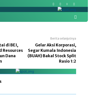
More
Pasar Modal
Politik
Berita selanjutnya
i di BEI,
Gelar Aksi Korporasi,
d Resources
Segar Kumala Indonesia
un Dana
(BUAH) Bakal Stock Split
n
Rasio 1:2
s