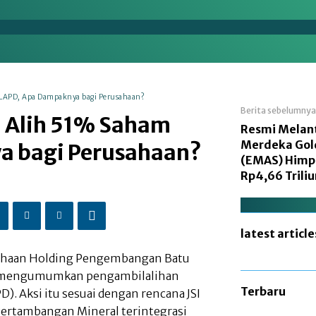
en
Energi
Makro
Manufaktur
Nasional
 LAPD, Apa Dampaknya bagi Perusahaan?
Berita sebelumnya
l Alih 51% Saham
Resmi Melanta
Merdeka Gol
a bagi Perusahaan?
(EMAS) Himp
Rp4,66 Triliu
latest article
usahaan Holding Pengembangan Batu
mi mengumumkan pengambilalihan
Terbaru
). Aksi itu sesuai dengan rencana JSI
Pertambangan Mineral terintegrasi