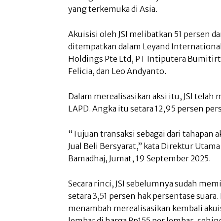
yang terkemuka di Asia.
Akuisisi oleh JSI melibatkan 51 persen da
ditempatkan dalam Leyand International
Holdings Pte Ltd, PT Intiputera Bumitirt
Felicia, dan Leo Andyanto.
Dalam merealisasikan aksi itu, JSI tela
LAPD. Angka itu setara 12,95 persen per
“Tujuan transaksi sebagai dari tahapan a
Jual Beli Bersyarat,” kata Direktur Utama
Bamadhaj, Jumat, 19 September 2025.
Secara rinci, JSI sebelumnya sudah mem
setara 3,51 persen hak persentase suara
menambah merealisasikan kembali akui
lembar di harga Rp155 per lembar, sehing