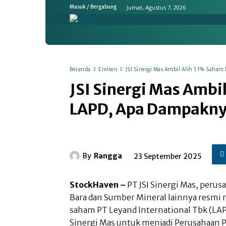
Jumat, Agustus 7, 2026
Masuk / Bergabung
Home
Ekonomi & Bisnis
Emit
Beranda
Emiten
JSI Sinergi Mas Ambil Alih 51% Saham
JSI Sinergi Mas Ambi
LAPD, Apa Dampakny
By
Rangga
23 September 2025
StockHaven –
PT JSI Sinergi Mas, per
Bara dan Sumber Mineral lainnya res
saham PT Leyand International Tbk (LAPD
Sinergi Mas untuk menjadi Perusahaan 