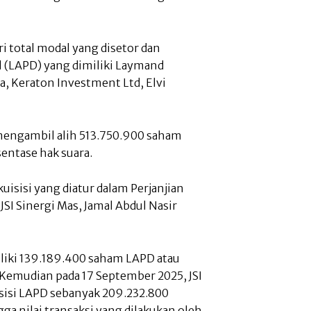
ri total modal yang disetor dan
 (LAPD) yang dimiliki Laymand
a, Keraton Investment Ltd, Elvi
h mengambil alih 513.750.900 saham
sentase hak suara.
kuisisi yang diatur dalam Perjanjian
 JSI Sinergi Mas, Jamal Abdul Nasir
iliki 139.189.400 saham LAPD atau
. Kemudian pada 17 September 2025, JSI
sisi LAPD sebanyak 209.232.800
ga nilai transaksi yang dilakukan oleh