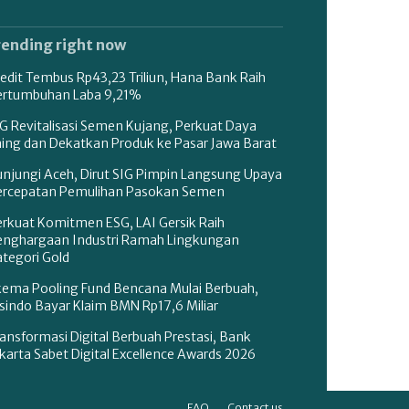
rending right now
edit Tembus Rp43,23 Triliun, Hana Bank Raih
ertumbuhan Laba 9,21%
G Revitalisasi Semen Kujang, Perkuat Daya
aing dan Dekatkan Produk ke Pasar Jawa Barat
unjungi Aceh, Dirut SIG Pimpin Langsung Upaya
ercepatan Pemulihan Pasokan Semen
erkuat Komitmen ESG, LAI Gersik Raih
enghargaan Industri Ramah Lingkungan
tegori Gold
kema Pooling Fund Bencana Mulai Berbuah,
sindo Bayar Klaim BMN Rp17,6 Miliar
ansformasi Digital Berbuah Prestasi, Bank
karta Sabet Digital Excellence Awards 2026
FAQ
Contact us