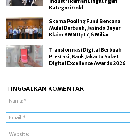
Industri Ramah Lingkungan
Kategori Gold
Skema Pooling Fund Bencana
Mulai Berbuah, Jasindo Bayar
Klaim BMN Rp17,6 Miliar
Transformasi Digital Berbuah
Prestasi, Bank Jakarta Sabet
Digital Excellence Awards 2026
TINGGALKAN KOMENTAR
Na
Ema
Web