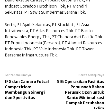
Danareksa Sekuritas, PT Astra Graphia Tbk, PT
Indosat Ooredoo Hutchison Tbk, PT Mandiri
Sekuritas, PT Sawit Sumbermas Sarana Tbk.
Serta, PT Ajaib Sekuritas, PT Stockbit, PT Asia
Intrainvesta, PT Atlas Resources Tbk, PT Barito
Renewables Energy Tbk, PT Chandra Asri Pacific Tbk,
PT Pupuk Indonesia (Persero), PT Alamtri Resources
Indonesia Tbk, PT Vale Indonesia Tbk, PT Tower
Bersama Infrastructure Tbk.
Berita sebelumnya
Berita selanjutnya
IFG dan Camaro Futsal
SIG Operasikan Fasilitas
Competition:
Pemusnah Bahan
Membangun Sinergi
Perusak Ozon untuk
dan Sportivitas
Bantu Minimalisasi
Dampak Perubahan
Iklim