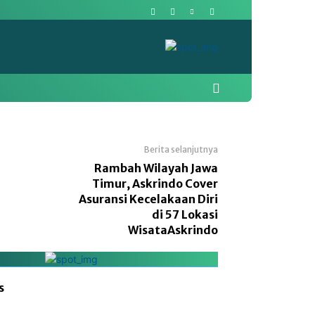
More
Pasar Modal
Politik
Berita selanjutnya
Rambah Wilayah Jawa
Timur, Askrindo Cover
Asuransi Kecelakaan Diri
di 57 Lokasi
WisataAskrindo
s