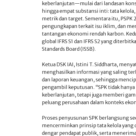
keberlanjutan—mulai dari landasan kons
hingga empat substansi inti: tata kelola,
metrik dan target. Sementara itu, PSPK
pengungkapan terkait isu iklim, dan me
tantangan ekonomi rendah karbon. Ked
global IFRS S1 dan IFRS S2 yang diterbitk
Standards Board (ISSB).
Ketua DSK IAI, Istini T. Siddharta, men
menghasilkan informasi yang saling ter
dan laporan keuangan, sehingga mencipt
pengambil keputusan. “SPK tidak hany
keberlanjutan, tetapi juga memberi gam
peluang perusahaan dalam konteks ekono
Proses penyusunan SPK berlangsung secar
mencerminkan prinsip tata kelola yang 
dengar pendapat publik, serta menerima