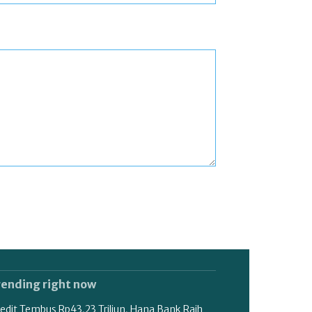
rending right now
edit Tembus Rp43,23 Triliun, Hana Bank Raih