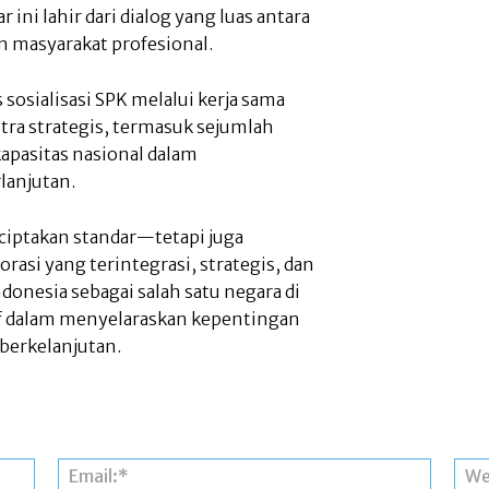
ni lahir dari dialog yang luas antara
an masyarakat profesional.
sosialisasi SPK melalui kerja sama
itra strategis, termasuk sejumlah
apasitas nasional dalam
lanjutan.
ciptakan standar—tetapi juga
si yang terintegrasi, strategis, dan
nesia sebagai salah satu negara di
if dalam menyelaraskan kepentingan
erkelanjutan.
Nama:*
Email:*