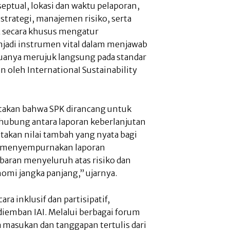
eptual, lokasi dan waktu pelaporan,
 strategi, manajemen risiko, serta
 2 secara khusus mengatur
njadi instrumen vital dalam menjawab
uanya merujuk langsung pada standar
an oleh InternationaI Sustainability
yatakan bahwa SPK dirancang untuk
hubung antara laporan keberlanjutan
akan nilai tambah yang nyata bagi
a menyempurnakan laporan
baran menyeluruh atas risiko dan
mi jangka panjang,” ujarnya.
a inklusif dan partisipatif,
diemban IAI. Melalui berbagai forum
 masukan dan tanggapan tertulis dari