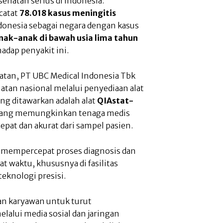
ehatan serius di Indonesia.
rcatat
78.018 kasus meningitis
donesia sebagai negara dengan kasus
nak-anak di bawah usia lima tahun
dap penyakit ini.
hatan, PT UBC Medical Indonesia Tbk
an nasional melalui penyediaan alat
ang ditawarkan adalah alat
QIAstat-
yang memungkinkan tenaga medis
pat dan akurat dari sampel pasien.
u mempercepat proses diagnosis dan
t waktu, khususnya di fasilitas
knologi presisi.
an karyawan untuk turut
lalui media sosial dan jaringan