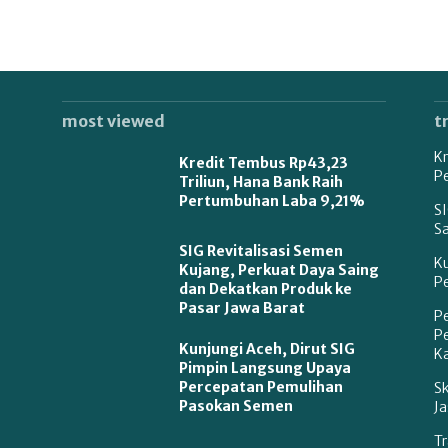
most viewed
t
Kr
Kredit Tembus Rp43,23
P
Triliun, Hana Bank Raih
Pertumbuhan Laba 9,21%
SI
S
SIG Revitalisasi Semen
K
Kujang, Perkuat Daya Saing
P
dan Dekatkan Produk ke
Pasar Jawa Barat
P
P
Kunjungi Aceh, Dirut SIG
Ka
Pimpin Langsung Upaya
Percepatan Pemulihan
S
Pasokan Semen
Ja
Tr