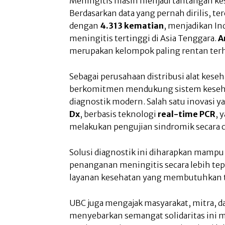
Meningitis masih menjadi tantangan kes
Berdasarkan data yang pernah dirilis, te
dengan
4.313 kematian
, menjadikan In
meningitis tertinggi di Asia Tenggara.
A
merupakan kelompok paling rentan terha
Sebagai perusahaan distribusi alat kese
berkomitmen mendukung sistem kesehat
diagnostik modern. Salah satu inovasi y
Dx
, berbasis teknologi
real-time PCR
, 
melakukan pengujian sindromik secara ce
Solusi diagnostik ini diharapkan mamp
penanganan meningitis secara lebih tepa
layanan kesehatan yang membutuhkan te
UBC juga mengajak masyarakat, mitra, d
menyebarkan semangat solidaritas ini me