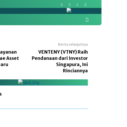
More
Pasar Modal
Politik
Berita selanjutnya
Layanan
VENTENY (VTNY) Raih
ae Asset
Pendanaan dari Investor
Baru
Singapura, Ini
Rinciannya
s