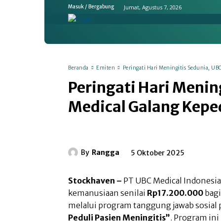
Jumat, Agustus 7, 2026
Masuk / Bergabung
Home
Ekonomi & Bisnis
Emit
Beranda
Emiten
Peringati Hari Meningitis Sedunia, UB
Peringati Hari Menin
Medical Galang Keped
By
Rangga
5 Oktober 2025
Stockhaven –
PT UBC Medical Indonesi
kemanusiaan senilai
Rp17.200.000
bagi
melalui program tanggung jawab sosial 
Peduli Pasien Meningitis”
. Program in