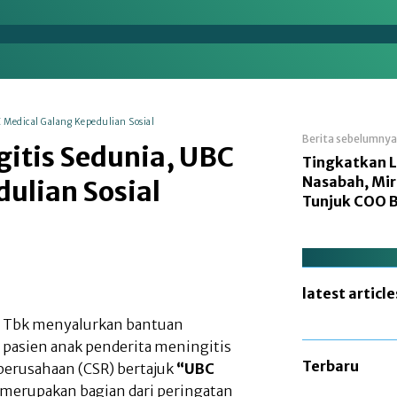
en
Energi
Makro
Manufaktur
Nasional
C Medical Galang Kepedulian Sosial
Berita sebelumnya
gitis Sedunia, UBC
Tingkatkan 
Nasabah, Mir
ulian Sosial
Tunjuk COO 
latest article
a Tbk menyalurkan bantuan
 pasien anak penderita meningitis
Terbaru
perusahaan (CSR) bertajuk
“UBC
i merupakan bagian dari peringatan