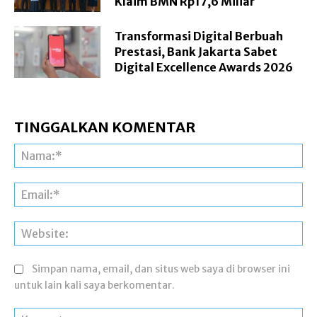
Klaim BMN Rp17,6 Miliar
Transformasi Digital Berbuah
Prestasi, Bank Jakarta Sabet
Digital Excellence Awards 2026
TINGGALKAN KOMENTAR
Na
Ema
Web
Simpan nama, email, dan situs web saya di browser ini
untuk lain kali saya berkomentar.