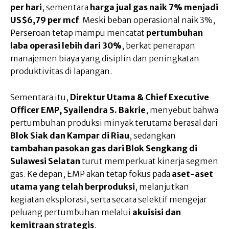
per hari
, sementara
harga jual gas naik 7% menjadi
US$6,79 per mcf
. Meski beban operasional naik 3%,
Perseroan tetap mampu mencatat
pertumbuhan
laba operasi lebih dari 30%
, berkat penerapan
manajemen biaya yang disiplin dan peningkatan
produktivitas di lapangan.
Sementara itu,
Direktur Utama & Chief Executive
Officer EMP, Syailendra S. Bakrie
, menyebut bahwa
pertumbuhan produksi minyak terutama berasal dari
Blok Siak dan Kampar di Riau
, sedangkan
tambahan pasokan gas dari Blok Sengkang di
Sulawesi Selatan
turut memperkuat kinerja segmen
gas. Ke depan, EMP akan tetap fokus pada
aset-aset
utama yang telah berproduksi
, melanjutkan
kegiatan eksplorasi, serta secara selektif mengejar
peluang pertumbuhan melalui
akuisisi dan
kemitraan strategis
.