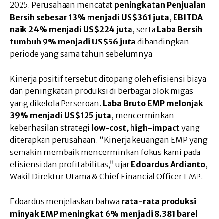
2025. Perusahaan mencatat
peningkatan Penjualan
Bersih sebesar 13% menjadi US$361 juta
,
EBITDA
naik 24% menjadi US$224 juta
, serta
Laba Bersih
tumbuh 9% menjadi US$56 juta
dibandingkan
periode yang sama tahun sebelumnya.
Kinerja positif tersebut ditopang oleh efisiensi biaya
dan peningkatan produksi di berbagai blok migas
yang dikelola Perseroan.
Laba Bruto EMP melonjak
39% menjadi US$125 juta
, mencerminkan
keberhasilan strategi
low-cost, high-impact
yang
diterapkan perusahaan. “Kinerja keuangan EMP yang
semakin membaik mencerminkan fokus kami pada
efisiensi dan profitabilitas,” ujar
Edoardus Ardianto
,
Wakil Direktur Utama & Chief Financial Officer EMP.
Edoardus menjelaskan bahwa
rata-rata produksi
minyak EMP meningkat 6% menjadi 8.381 barel