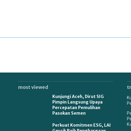
most viewed
t
Kunjungi Aceh, Dirut SIG
K
Pimpin Langsung Upaya
P
Percepatan Pemulihan
Pasokan Semen
P
P
Ka
Perkuat Komitmen ESG, LAI
Gersik Raih Penghargaan