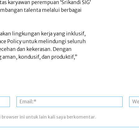
tas karyawan perempuan ‘Srikandi SIG’
mbangan talenta melalui berbagai
kan lingkungan kerja yang inklusif,
ce Policy untuk melindungi seluruh
lecehan dan kekerasan. Dengan
g aman, kondusif, dan produktif,”
Nama:*
Email:*
 browser ini untuk lain kali saya berkomentar.