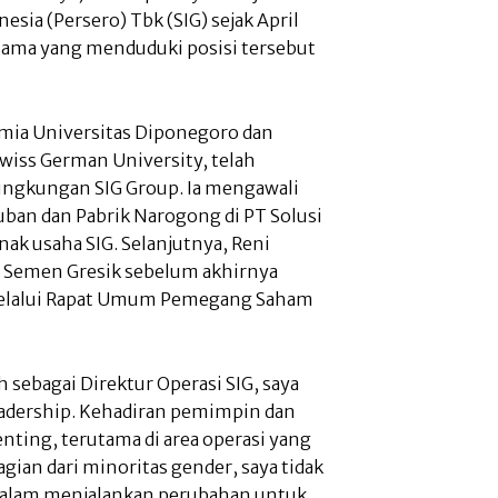
sia (Persero) Tbk (SIG) sejak April
tama yang menduduki posisi tersebut
imia Universitas Diponegoro dan
wiss German University, telah
lingkungan SIG Group. Ia mengawali
uban dan Pabrik Narogong di PT Solusi
nak usaha SIG. Selanjutnya, Reni
PT Semen Gresik sebelum akhirnya
 melalui Rapat Umum Pemegang Saham
ebagai Direktur Operasi SIG, saya
adership. Kehadiran pemimpin dan
enting, terutama di area operasi yang
agian dari minoritas gender, saya tidak
 dalam menjalankan perubahan untuk