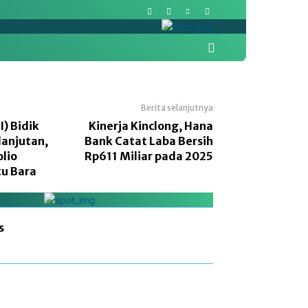
More
Pasar Modal
Politik
Berita selanjutnya
I) Bidik
Kinerja Kinclong, Hana
lanjutan,
Bank Catat Laba Bersih
olio
Rp611 Miliar pada 2025
u Bara
s