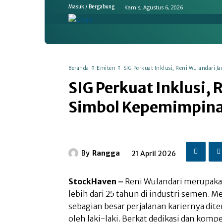
Kamis, Agustus 6, 2026
Masuk / Bergabung
Home
Ekonomi & Bisnis
Emit
Beranda
Emiten
SIG Perkuat Inklusi, Reni Wulandari
SIG Perkuat Inklusi, 
Simbol Kepemimpin
By
Rangga
21 April 2026
StockHaven –
Reni Wulandari merupaka
lebih dari 25 tahun di industri semen. 
sebagian besar perjalanan kariernya dit
oleh laki-laki. Berkat dedikasi dan kom