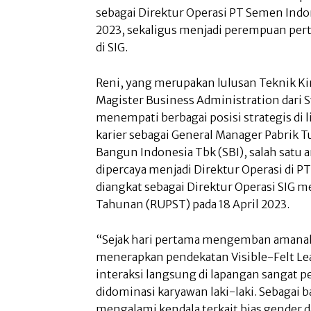
sebagai Direktur Operasi PT Semen Indone
2023, sekaligus menjadi perempuan per
di SIG.
Reni, yang merupakan lulusan Teknik K
Magister Business Administration dari S
menempati berbagai posisi strategis di 
karier sebagai General Manager Pabrik T
Bangun Indonesia Tbk (SBI), salah satu a
dipercaya menjadi Direktur Operasi di 
diangkat sebagai Direktur Operasi SIG
Tahunan (RUPST) pada 18 April 2023.
“Sejak hari pertama mengemban amanah s
menerapkan pendekatan Visible-Felt Le
interaksi langsung di lapangan sangat p
didominasi karyawan laki-laki. Sebagai b
mengalami kendala terkait bias gender