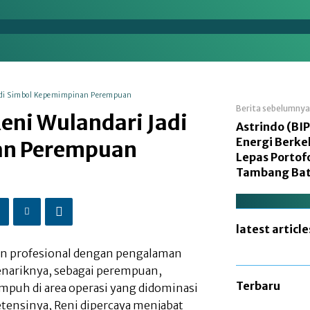
en
Energi
Makro
Manufaktur
Nasional
 Jadi Simbol Kepemimpinan Perempuan
Berita sebelumnya
Reni Wulandari Jadi
Astrindo (BIP
Energi Berke
an Perempuan
Lepas Portof
Tambang Bat
latest article
n profesional dengan pengalaman
Menariknya, sebagai perempuan,
Terbaru
empuh di area operasi yang didominasi
petensinya, Reni dipercaya menjabat