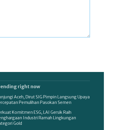
rending right now
unjungi Aceh, Dirut SIG Pimpin Langsung Upaya
ercepatan Pemulihan Pasokan Semen
erkuat Komitmen ESG, LAI Gersik Raih
enghargaan Industri Ramah Lingkungan
tegori Gold