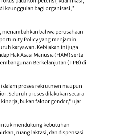
 fokus pada kompetensi, kualifikasi,
di keunggulan bagi organisasi,”
adi, menambahkan bahwa perusahaan
portunity Policy yang menjamin
uruh karyawan. Kebijakan ini juga
ap Hak Asasi Manusia (HAM) serta
Pembangunan Berkelanjutan (TPB) di
si dalam proses rekrutmen maupun
or. Seluruh proses dilakukan secara
inerja, bukan faktor gender,” ujar
as untuk mendukung kebutuhan
rkan, ruang laktasi, dan dispensasi