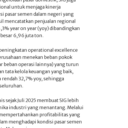
onal untuk menjaga kinerja
isi pasar semen dalam negeri yang
il mencatatkan penjualan regional
4,3% year on year (yoy) dibandingkan
esar 6,96 juta ton.
an peningkatan operational excellence
Perusahaan menekan beban pokok
r beban operasi lainnya) yang turun
an tata kelola keuangan yang baik,
ih rendah 32,7% yoy, sehingga
seluruhan.
is sejak Juli 2025 membuat SIG lebih
mika industri yang menantang. Melalui
u mempertahankan profitabilitas yang
lam menghadapi kondisi pasar semen