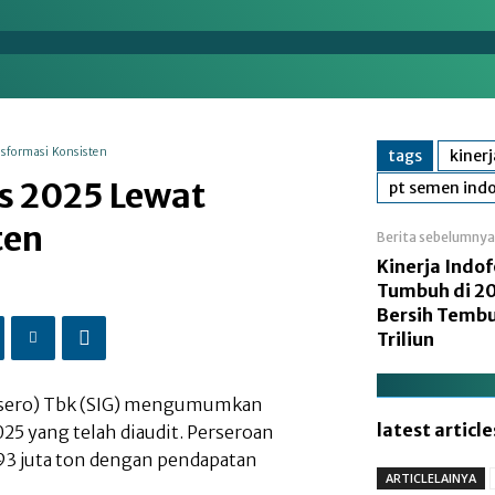
en
Energi
Makro
Manufaktur
Nasional
nsformasi Konsisten
tags
kiner
as 2025 Lewat
pt semen indo
ten
Berita sebelumnya
Kinerja Indo
Tumbuh di 20
Bersih Tembu
Triliun
rsero) Tbk (SIG) mengumumkan
latest article
25 yang telah diaudit. Perseroan
93 juta ton dengan pendapatan
ARTICLELAINYA