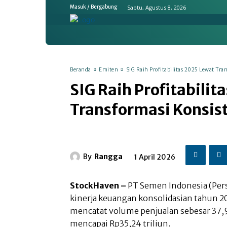
Sabtu, Agustus 8, 2026
Masuk / Bergabung
Home
Ekonomi & Bisnis
Emit
Beranda
Emiten
SIG Raih Profitabilitas 2025 Lewat Tra
SIG Raih Profitabilit
Transformasi Konsis
By
Rangga
1 April 2026
StockHaven –
PT Semen Indonesia (Pe
kinerja keuangan konsolidasian tahun 20
mencatat volume penjualan sebesar 37,
mencapai Rp35,24 triliun.