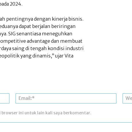
pada 2024.
alah pentingnya dengan kinerja bisnis.
duanya dapat berjalan beriringan
nnya. SIG senantiasa meneguhkan
competitive advantage dan membuat
daya saing di tengah kondisi industri
politik yang dinamis,” ujar Vita
Nama:*
Email:*
 browser ini untuk lain kali saya berkomentar.