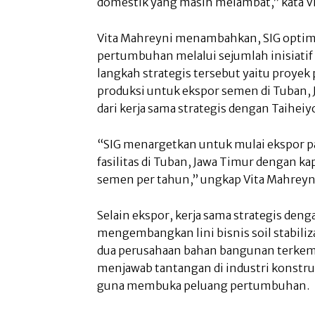
domestik yang masih melambat,” kata V
Vita Mahreyni menambahkan, SIG opti
pertumbuhan melalui sejumlah inisiatif s
langkah strategis tersebut yaitu proye
produksi untuk ekspor semen di Tuban,
dari kerja sama strategis dengan Taihei
“SIG menargetkan untuk mulai ekspor p
fasilitas di Tuban, Jawa Timur dengan kap
semen per tahun,” ungkap Vita Mahreyn
Selain ekspor, kerja sama strategis deng
mengembangkan lini bisnis soil stabiliza
dua perusahaan bahan bangunan terkemuk
menjawab tantangan di industri konstru
guna membuka peluang pertumbuhan.