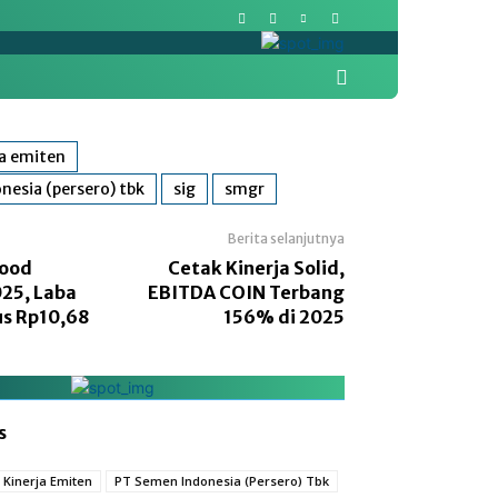
More
Pasar Modal
Politik
ja emiten
nesia (persero) tbk
sig
smgr
Berita selanjutnya
food
Cetak Kinerja Solid,
25, Laba
EBITDA COIN Terbang
s Rp10,68
156% di 2025
s
Kinerja Emiten
PT Semen Indonesia (Persero) Tbk