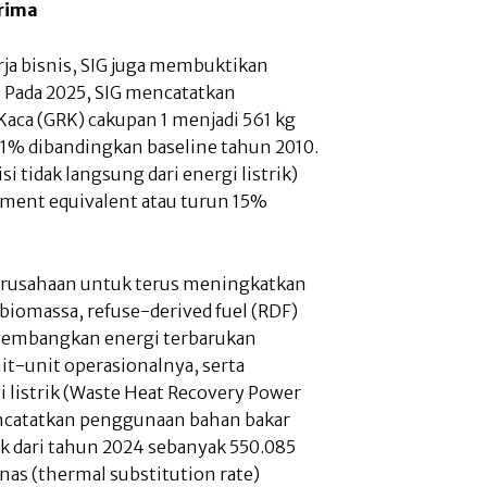
Prima
erja bisnis, SIG juga membuktikan
 Pada 2025, SIG mencatatkan
aca (GRK) cakupan 1 menjadi 561 kg
1% dibandingkan baseline tahun 2010.
i tidak langsung dari energi listrik)
ement equivalent atau turun 15%
 Perusahaan untuk terus meningkatkan
 biomassa, refuse-derived fuel (RDF)
ngembangkan energi terbarukan
it-unit operasionalnya, serta
 listrik (Waste Heat Recovery Power
ncatatkan penggunaan bahan bakar
ik dari tahun 2024 sebanyak 550.085
nas (thermal substitution rate)