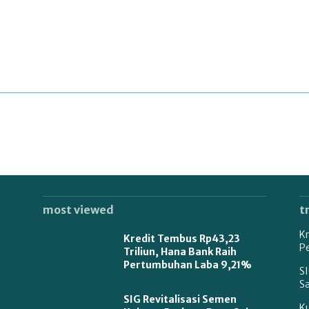
most viewed
t
Kr
Kredit Tembus Rp43,23
P
Triliun, Hana Bank Raih
Pertumbuhan Laba 9,21%
SI
S
SIG Revitalisasi Semen
K