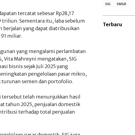
SIG
SMGR
ndapatan tercatat sebesar Rp28,17
triliun. Sementara itu, laba sebelum
Terbaru
n berjalan yang dapat diatribusikan
91 miliar.
angunan yang mengalami perlambatan
G, Vita Mahreyni mengatakan, SIG
si bisnis sejak Juli 2025 yang
 peningkatan pengelolaan pasar mikro,
uk turunan semen dan portofolio.
i tersebut telah menunjukkan hasil
mpat tahun 2025, penjualan domestik
ribusi terhadap total penjualan
ngelolaan pasar domestik, SIG juga