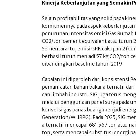
Kinerja Keberlanjutan yang Semakin 
Selain profitabilitas yang solid pada kin
komitmennya pada aspek keberlanjutan.
penurunan intensitas emisi Gas Rumah K
CO2/ton cement equivalent atau turun 2
Sementara itu, emisi GRK cakupan 2 (emis
berhasil turun menjadi 57 kg CO2/ton c
dibandingkan baseline tahun 2019.
Capaian ini diperoleh dari konsistensi
pemanfaatan bahan bakar alternatif dari
dan limbah industri. SIG juga terus me
melalui penggunaan panel surya pada un
konversi gas panas buang menjadi energi
Generation/WHRPG). Pada 2025, SIG me
alternatif mencapai 681.567 ton atau na
ton, serta mencapai substitusi energi pa