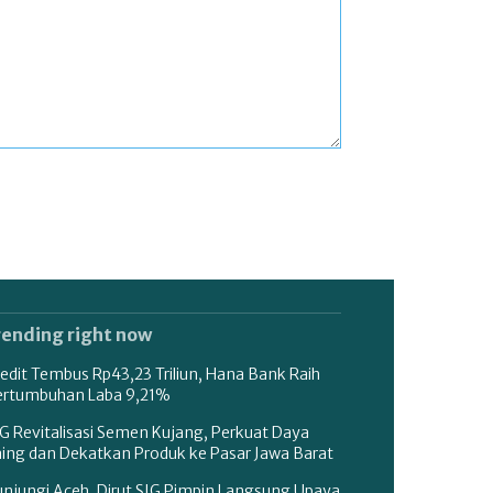
rending right now
edit Tembus Rp43,23 Triliun, Hana Bank Raih
ertumbuhan Laba 9,21%
G Revitalisasi Semen Kujang, Perkuat Daya
aing dan Dekatkan Produk ke Pasar Jawa Barat
unjungi Aceh, Dirut SIG Pimpin Langsung Upaya