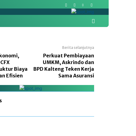
More
Pasar Modal
Politik
Berita selanjutnya
Ekonomi,
Perkuat Pembiayaan
 CFX
UMKM, Askrindo dan
uktur Biaya
BPD Kalteng Teken Kerja
an Efisien
Sama Asuransi
s