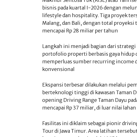
bisnis pada kuartal I-2026 dengan melu
lifestyle dan hospitality. Tiga proyek te
Malang, dan Bali, dengan total proyeks
mencapai Rp 28 miliar per tahun
Langkah ini menjadi bagian dari strate
portofolio properti berbasis gaya hidup
memperluas sumber recurring income di 
konvensional
Ekspansi terbesar dilakukan melalui pem
berteknologi tinggi di kawasan Taman D
opening Driving Range Taman Dayu pada 
mencapai Rp 37 miliar, di luar nilai laha
Fasilitas ini diklaim sebagai pionir driv
Tour di Jawa Timur. Area latihan tersebu