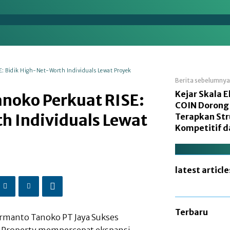
en
Energi
Makro
Manufaktur
Nasional
E: Bidik High-Net-Worth Individuals Lewat Proyek
Berita sebelumnya
Kejar Skala 
anoko Perkuat RISE:
COIN Dorong
h Individuals Lewat
Terapkan Str
Kompetitif d
latest article
Terbaru
ermanto Tanoko PT Jaya Sukses
e Property mempercepat ekspansi