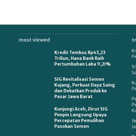
most viewed
t
Kr
Kredit Tembus Rp43,23
P
Triliun, Hana Bank Raih
Pertumbuhan Laba 9,21%
SI
S
SIG Revitalisasi Semen
K
Kujang, Perkuat Daya Saing
P
dan Dekatkan Produk ke
Pasar Jawa Barat
P
P
Kunjungi Aceh, Dirut SIG
Ka
Pimpin Langsung Upaya
Percepatan Pemulihan
S
Pasokan Semen
Ja