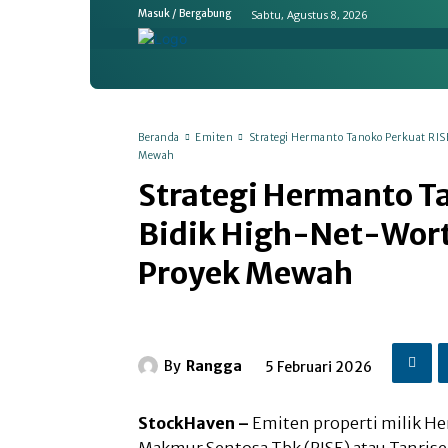
Sabtu, Agustus 8, 2026
Masuk / Bergabung
Home
Ekonomi & Bisnis
Emit
Beranda
Emiten
Strategi Hermanto Tanoko Perkuat RIS
Mewah
Strategi Hermanto T
Bidik High-Net-Wort
Proyek Mewah
By
Rangga
5 Februari 2026
StockHaven –
Emiten properti milik H
Makmur Sentosa Tbk (RISE) atau Tanris