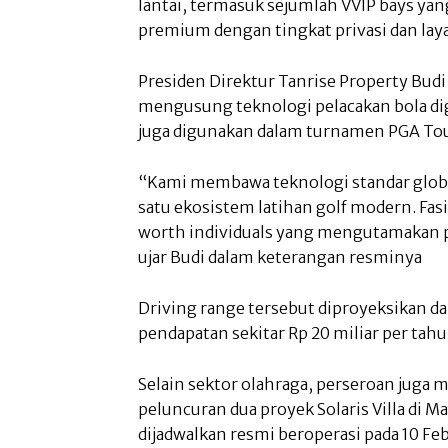
lantai, termasuk sejumlah VVIP bays y
premium dengan tingkat privasi dan laya
Presiden Direktur Tanrise Property Budi 
mengusung teknologi pelacakan bola di
juga digunakan dalam turnamen PGA Tour,
“Kami membawa teknologi standar glob
satu ekosistem latihan golf modern. Fa
worth individuals yang mengutamakan pre
ujar Budi dalam keterangan resminya
Driving range tersebut diproyeksikan d
pendapatan sekitar Rp 20 miliar per tah
Selain sektor olahraga, perseroan juga m
peluncuran dua proyek Solaris Villa di Ma
dijadwalkan resmi beroperasi pada 10 F