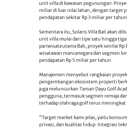
unit villa di kawasan pegunungan. Proyek
miliar di luar nilai lahan, dengan target
pendapatan sekitar Rp 3 miliar per tahun
Sementara itu, Solaris Villa Bali akan di
unit villa mulai dari tipe satu hingga tig
pariwisata utama Bali, proyek senilai Rp 1
wisatawan mancanegara dan segmen long
pendapatan Rp 5 miliar per tahun
Manajemen menyebut rangkaian proyek b
pengembangan ekosistem properti berkel
juga meluncurkan Taman Dayu Golf Aca
pengguna, termasuk segmen remaja dan
terhadap olahraga golf terus meningkat
“Target market kami jelas, yaitu konsu
privasi, dan kualitas hidup. Integrasi te