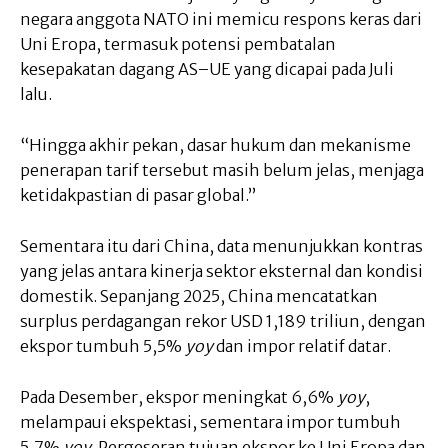
negara anggota NATO ini memicu respons keras dari
Uni Eropa, termasuk potensi pembatalan
kesepakatan dagang AS–UE yang dicapai pada Juli
lalu.
“Hingga akhir pekan, dasar hukum dan mekanisme
penerapan tarif tersebut masih belum jelas, menjaga
ketidakpastian di pasar global.”
Sementara itu dari China, data menunjukkan kontras
yang jelas antara kinerja sektor eksternal dan kondisi
domestik. Sepanjang 2025, China mencatatkan
surplus perdagangan rekor USD 1,189 triliun, dengan
ekspor tumbuh 5,5%
yoy
dan impor relatif datar.
Pada Desember, ekspor meningkat 6,6%
yoy
,
melampaui ekspektasi, sementara impor tumbuh
5,7%
yoy
. Pergeseran tujuan ekspor ke Uni Eropa dan