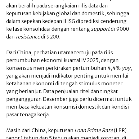
akan beralih pada serangkaian rilis data dan
keputusan kebijakan global dan domestik, sehingga
dalam sepekan kedepan IHSG diprediksi cenderung
ke fase konsolidasi dengan rentang
support
di 9000
dan
resistance
di 9200.
Dari China, perhatian utama tertuju pada rilis
pertumbuhan ekonomi kuartal IV 2025, dengan
konsensus memperkirakan pertumbuhan 4,4%
yoy
,
yang akan menjadi indikator penting untuk menilai
ketahanan ekonomi di tengah stimulus moneter
yang berlanjut. Data penjualan ritel dan tingkat
pengangguran Desember juga perlu dicermati untuk
membaca kekuatan konsumsi domestik dan kondisi
pasar tenaga kerja.
Masih dari China, keputusan
Loan Prime Rate
(LPR)
tenor 1 tahun dan 5 tahun akan menjadi sorotan, di