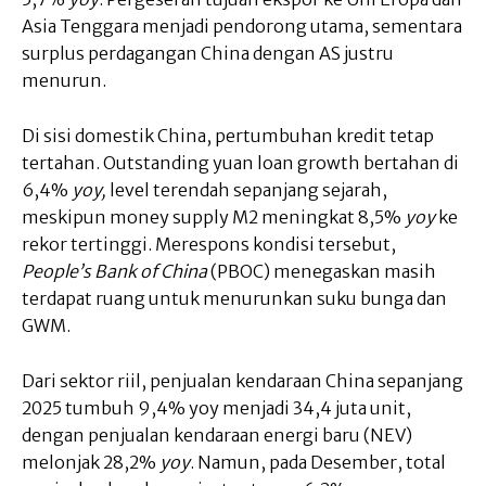
Asia Tenggara menjadi pendorong utama, sementara
surplus perdagangan China dengan AS justru
menurun.
Di sisi domestik China, pertumbuhan kredit tetap
tertahan. Outstanding yuan loan growth bertahan di
6,4%
yoy,
level terendah sepanjang sejarah,
meskipun money supply M2 meningkat 8,5%
yoy
ke
rekor tertinggi. Merespons kondisi tersebut,
People’s Bank of China
(PBOC) menegaskan masih
terdapat ruang untuk menurunkan suku bunga dan
GWM.
Dari sektor riil, penjualan kendaraan China sepanjang
2025 tumbuh 9,4% yoy menjadi 34,4 juta unit,
dengan penjualan kendaraan energi baru (NEV)
melonjak 28,2%
yoy
. Namun, pada Desember, total