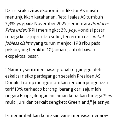
Dari sisi aktivitas ekonomi, indikator AS masih
menunjukkan ketahanan. Retail sales AS tumbuh
3,3%
yoy
pada November 2025, sementara
Producer
Price Index
(PPI) meningkat 3%
yoy
. Kondisi pasar
tenaga kerja juga tetap solid, tercermin dari
initial
jobless claims
yang turun menjadi 198 ribu pada
pekan yang berakhir 10 Januari, jauh di bawah
ekspektasi pasar.
“Namun, sentimen pasar global terganggu oleh
eskalasi risiko perdagangan setelah Presiden AS
Donald Trump mengumumkan rencana pengenaan
tarif 10% terhadap barang-barang dari sejumlah
negara Eropa, dengan ancaman kenaikan hingga 25%
mulai Juni dan terkait sengketa Greenland,” jelasnya.
Ia menambahkan kebijakan yang menyasar negara-