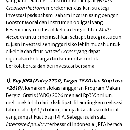
yang kini telah bertransformasi menjadi
Wealth
Creation Platform
merekomendasikan strategi
investasi pada saham-saham incaran asing dengan
Booster Modal dan instrumen obligasi yang
kesemuanya ini bisa dikelola dengan fitur
Multi-
Account
untuk memisahkan setiap strategi ataupun
tujuan investasi sehingga risiko lebih mudah untuk
dikelola dan fitur
Shared Access
yang dapat
digunakan keluarga dan komunitas untuk
berkolaborasi dan berinvestasi bersama.
1). Buy JPFA (Entry 2700, Target 2880 dan Stop Loss
<2610).
Kenaikan alokasi anggaran Program Makan
Bergizi Gratis (MBG) 2026 menjadi Rp335 triliun,
melonjak lebih dari 5 kali lipat dibandingkan realisasi
tahun lalu Rp51,5 triliun, menjadi katalis struktural
yang sangat kuat bagi JPFA. Sebagai salah satu
integrated poultry
terbesar di Indonesia, JPFA berada