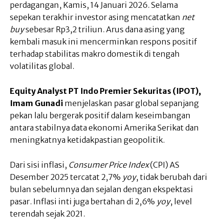
perdagangan, Kamis, 14 Januari 2026. Selama
sepekan terakhir investor asing mencatatkan
net
buy
sebesar Rp3,2 triliun. Arus dana asing yang
kembali masuk ini mencerminkan respons positif
terhadap stabilitas makro domestik di tengah
volatilitas global.
Equity Analyst PT Indo Premier Sekuritas (IPOT),
Imam Gunadi
menjelaskan pasar global sepanjang
pekan lalu bergerak positif dalam keseimbangan
antara stabilnya data ekonomi Amerika Serikat dan
meningkatnya ketidakpastian geopolitik.
Dari sisi inflasi,
Consumer Price Index
(CPI) AS
Desember 2025 tercatat 2,7%
yoy
, tidak berubah dari
bulan sebelumnya dan sejalan dengan ekspektasi
pasar. Inflasi inti juga bertahan di 2,6%
yoy
, level
terendah sejak 2021.