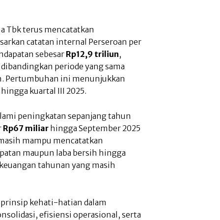
na Tbk terus mencatatkan
sarkan catatan internal Perseroan per
ndapatan sebesar
Rp12,9 triliun
,
dibandingkan periode yang sama
un. Pertumbuhan ini menunjukkan
 hingga kuartal III 2025.
alami peningkatan sepanjang tahun
r
Rp67 miliar
hingga September 2025
n masih mampu mencatatkan
dapatan maupun laba bersih hingga
n keuangan tahunan yang masih
prinsip kehati-hatian dalam
solidasi, efisiensi operasional, serta