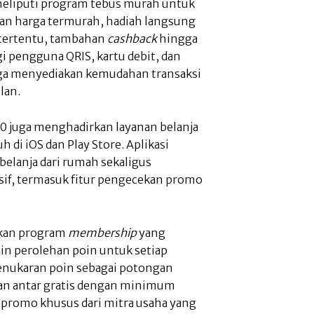
eliputi program tebus murah untuk
an harga termurah, hadiah langsung
a tertentu, tambahan
cashback
hingga
 pengguna QRIS, kartu debit, dan
juga menyediakan kemudahan transaksi
lan.
0 juga menghadirkan layanan belanja
h di iOS dan Play Store. Aplikasi
lanja dari rumah sekaligus
if, termasuk fitur pengecekan promo
akan program
membership
yang
in perolehan poin untuk setiap
enukaran poin sebagai potongan
nan antar gratis dengan minimum
rta promo khusus dari mitra usaha yang