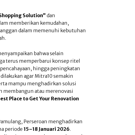
Shopping Solution”
dan
dalam memberikan kemudahan,
pelanggan dalam memenuhi kebutuhan
ah.
 menyampaikan bahwa selain
ga terus memperbarui konsep ritel
ak, pencahayaan, hingga peningkatan
i dilakukan agar Mitra10 semakin
erta mampu menghadirkan solusi
ah membangun atau merenovasi
est Place to Get Your Renovation
Pamulang, Perseroan menghadirkan
ma periode
15–18 Januari 2026
.