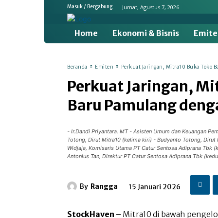
Jumat, Agustus 7, 2026
Masuk / Bergabung
Home
Ekonomi & Bisnis
Emite
Beranda
Emiten
Perkuat Jaringan, Mitra10 Buka Toko
Perkuat Jaringan, Mi
Baru Pamulang deng
- Ir.Dandi Priyantara. MT - Asisten Umum dan Keuangan Pem
Totong, Dirut Mitra10 (kelima kiri) - Budyanto Totong, Dir
Widjaja, Komisaris Utama PT Catur Sentosa Adiprana Tbk (k
Antonius Tan, Direktur PT Catur Sentosa Adiprana Tbk (kedua
By
Rangga
15 Januari 2026
StockHaven –
Mitra10 di bawah pengelol