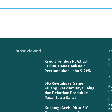
most viewed
t
Kr
Kredit Tembus Rp43,23
P
Triliun, Hana Bank Raih
Pertumbuhan Laba 9,21%
SI
S
SIG Revitalisasi Semen
K
Kujang, Perkuat Daya Saing
P
dan Dekatkan Produk ke
Pasar Jawa Barat
P
P
Kunjungi Aceh, Dirut SIG
Ka