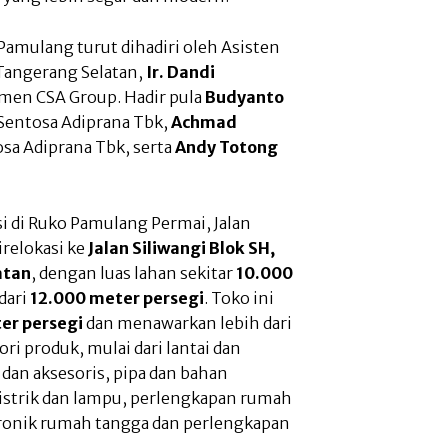
amulang turut dihadiri oleh Asisten
angerang Selatan,
Ir. Dandi
emen CSA Group. Hadir pula
Budyanto
 Sentosa Adiprana Tbk,
Achmad
sa Adiprana Tbk, serta
Andy Totong
 di Ruko Pamulang Permai, Jalan
irelokasi ke
Jalan Siliwangi Blok SH,
atan
, dengan luas lahan sekitar
10.000
dari
12.000 meter persegi
. Toko ini
er persegi
dan menawarkan lebih dari
ri produk, mulai dari lantai dan
dan aksesoris, pipa dan bahan
listrik dan lampu, perlengkapan rumah
tronik rumah tangga dan perlengkapan