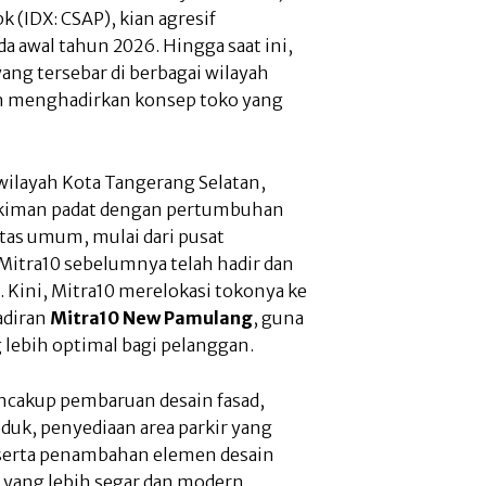
 (IDX: CSAP), kian agresif
 awal tahun 2026. Hingga saat ini,
ang tersebar di berbagai wilayah
n menghadirkan konsep toko yang
wilayah Kota Tangerang Selatan,
ukiman padat dengan pertumbuhan
itas umum, mulai dari pusat
 Mitra10 sebelumnya telah hadir dan
. Kini, Mitra10 merelokasi tokonya ke
adiran
Mitra10 New Pamulang
, guna
lebih optimal bagi pelanggan.
cakup pembaruan desain fasad,
oduk, penyediaan area parkir yang
 serta penambahan elemen desain
 yang lebih segar dan modern.