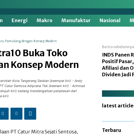
M
n
Energi
Makro
Manufaktur
Nasional
 Baru Pamulang dengan Konsep Modern
Berita sebelumnya
tra10 Buka Toko
INDS Panen 
Positif Pasar,
an Konsep Modern
Afiliasi dan
Dividen Jadi
erintah Kota Tangerang Selatan (keempat kiri) - Andy
ut PT Catur Sentosa Adiprana Tbk (keenam kiri) - Achmad
etujuh kiri) sedang mendengarkan penjelasan dari
 kiri)
latest article
Terbaru
aan PT Catur Mitra Sejati Sentosa,