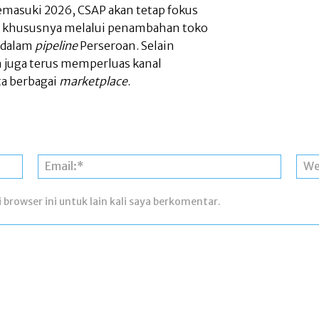
masuki 2026, CSAP akan tetap fokus
khususnya melalui penambahan toko
k dalam
pipeline
Perseroan. Selain
n juga terus memperluas kanal
ta berbagai
marketplace
.
Nama:*
Email:*
 browser ini untuk lain kali saya berkomentar.