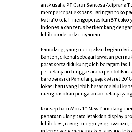
anak usaha PT Catur Sentosa Adiprana Tbk
mempercepat ekspansi jaringan toko pada
Mitra10 telah mengoperasikan
57 toko
y
Indonesia dan terus berkembang denga
lebih modern dan nyaman.
Pamulang, yang merupakan bagian dari 
Banten, dikenal sebagai kawasan perm
pesat serta didukung oleh beragam fasil
perbelanjaan hingga sarana pendidikan.
beroperasi di Pamulang sejak Maret 2018
lokasi baru yang lebih besar melalui keh
menghadirkan pengalaman belanja yang 
Konsep baru Mitra10 New Pamulang men
penataan ulang tata letak dan display pr
lebih luas, ruang tunggu yang nyaman,
interior yang menciptakan suasana toko