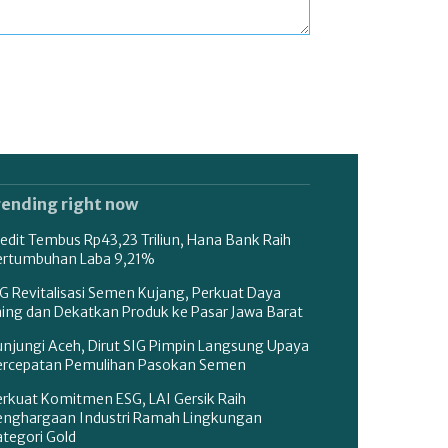
rending right now
edit Tembus Rp43,23 Triliun, Hana Bank Raih
ertumbuhan Laba 9,21%
G Revitalisasi Semen Kujang, Perkuat Daya
aing dan Dekatkan Produk ke Pasar Jawa Barat
unjungi Aceh, Dirut SIG Pimpin Langsung Upaya
ercepatan Pemulihan Pasokan Semen
erkuat Komitmen ESG, LAI Gersik Raih
enghargaan Industri Ramah Lingkungan
tegori Gold