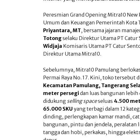
Peresmian Grand Opening Mitra10 New P
Umum dan Keuangan Pemerintah Kota T
Priyantara, MT
, bersama jajaran manaj
Totong
selaku Direktur Utama PT Catur
Widjaja
Komisaris Utama PT Catur Sento
Direktur Utama Mitra10.
Sebelumnya, Mitra10 Pamulang berlokasi
Permai Raya No. 17. Kini, toko tersebut d
Kecamatan Pamulang, Tangerang Sel
meter persegi
dan luas bangunan lebih 
didukung
selling space
seluas
4.500 met
65.000 SKU
yang terbagi dalam 12 katego
dinding, perlengkapan kamar mandi, cat 
bangunan, pintu dan jendela, peralatan 
tangga dan hobi, perkakas, hingga elek
dapur.