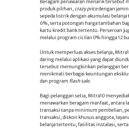
Beragam penawaran menarik tersebut m
produk pilihan,
crazy price
dengan jamin
sepeda listrik dengan akumulasi belanj
6%, serta potongan harga tambahan bagi
kartu kredit bank tertentu. Perseroan 
melalui program cicilan 0% hingga 12 bu
Untuk memperluas akses belanja, Mitra1
daring melalui aplikasi yang dapat diundu
tersebut memungkinkan pelanggan berbe
menikmati berbagai keuntungan eksklus
dan program
flash sale
.
Bagi pelanggan setia, Mitra10 menyedi
menawarkan beragam manfaat, antara la
transaksi tanpa minimum pembelian, p
transaksi, diskon khusus anggota, laya
belanja tertentu, fasilitas instalasi, se